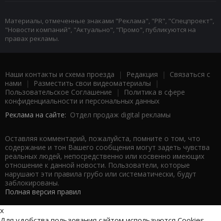
Материалы, отмеченные знаками "Реклама", "PR", "Спецпроект",
"Новости компаний", "Актуально", "Промо", публикуются на
правах рекламы.
Наши контакты и схема проезда
|
Редакция
|
Связаться с
нами
|
Разместить свои видеоматериалы
|
Пользовательское Соглашение
|
Политика в сфере
конфиденциальности и персональных данных
Реклама на сайте:
Отдел продаж digital рекламы
Оставляя комментарий, пожалуйста, помните о том, что
содержание и тон Вашего сообщения могут задеть чувства
реальных людей, непосредственно или косвенно имеющих
отношение к данной новости. Пользователи, которые
нарушают эти правила грубо или систематически, будут
заблокированы.
Полная версия правил
x
Для удобства пользования сайтом используются Cookies.