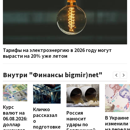
Тарифы на электроэнергию в 2026 году могут
вырасти на 20% уже летом
Внутри "Финансы bigmir)net"
Курс
Кличко
валют на
Россия
рассказал
В Украине
06.08.2026:
наносит
о
изменили
доллар
удары по
подготовке
на переда