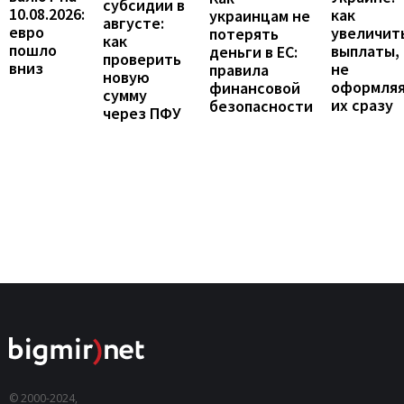
субсидии в
10.08.2026:
как
украинцам не
августе:
евро
увеличит
потерять
как
пошло
выплаты,
деньги в ЕС:
проверить
вниз
не
правила
новую
оформля
финансовой
сумму
их сразу
безопасности
через ПФУ
© 2000-2024,