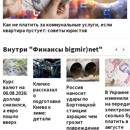
Как не платить за коммунальные услуги, если
квартира пустует: советы юристов
Внутри "Финансы bigmir)net"
Курс
Кличко
валют на
Россия
рассказал
В Украине
06.08.2026:
наносит
о
изменили
доллар
удары по
подготовке
на переда
снизился,
Бортницкой
Киева к
электроэн
а евро
станции
зиме:
сколько б
пошло
аэрации: чем
детали
платить в
вверх
грозит
августе
повреждение