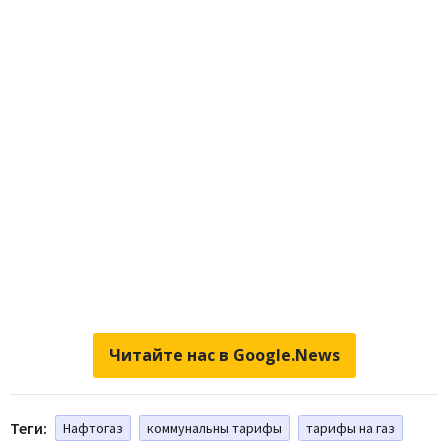
Читайте нас в Google.News
Теги:
Нафтогаз
коммунальны тарифы
тарифы на газ