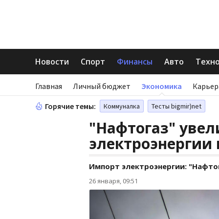
Новости
Спорт
Финансы
Авто
Техн
Главная
Личный бюджет
Экономика
Карьер
Горячие темы:
Коммуналка
Тесты bigmir)net
"Нафтогаз" уве
электроэнергии 
Импорт электроэнергии: "Нафто
26 января, 09:51