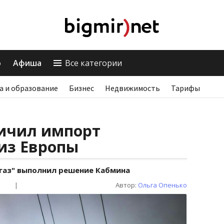
о
Афиша
Все категории
а и образование
Бизнес
Недвижимость
Тарифы
личил импорт
из Европы
газ" выполнил решение Кабмина
|
Автор:
Ольга Опенько