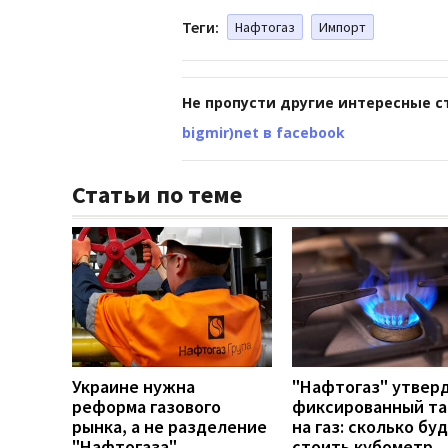
Теги:
Нафтогаз
Импорт
Не пропусти другие интересные с
bigmir)net в facebook
Статьи по теме
Украине нужна
"Нафтогаз" утвер
реформа газового
фиксированный т
рынка, а не разделение
на газ: сколько бу
"Нафтогаза"
стоить кубометр