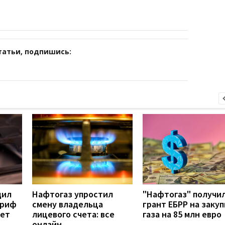
татьи, подпишись:
дил
Нафтогаз упростил
"Нафтогаз" получи
ариф
смену владельца
грант ЕБРР на закуп
дет
лицевого счета: все
газа на 85 млн евро
онлайн