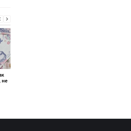
ак
Проезд по 30 грн в
Выплата 3100 грн ко
 не
Киеве: почему
Дню Независимости
работники с низкими
кому нужно подать
зарплатами уходят с
заявление в ПФУ
работы