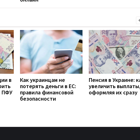
дии в
Как украинцам не
Пенсия в Украине: к
рить
потерять деньги в ЕС:
увеличить выплаты,
з ПФУ
правила финансовой
оформляя их сразу
безопасности