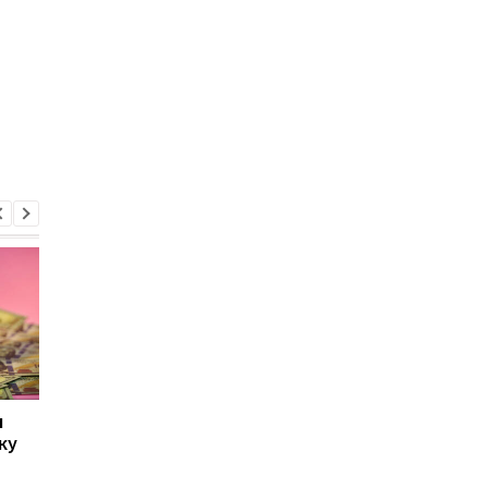
л
Украине для зимы не
Нафтогаз получил е
ку
хватает более 4 млрд
5 млрд грн кредита 
кубометров газа
закупки импортного
газа