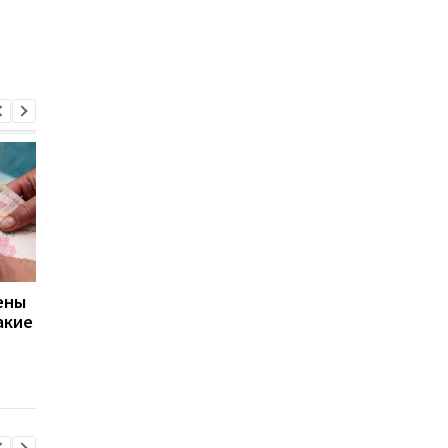
ены
Украинцев освободят
Коммунальные плат
акие
от оплаты одной
за январь пересчита
коммунальной услуги:
как компенсируют
кого коснутся
отсутствие услуг
изменения