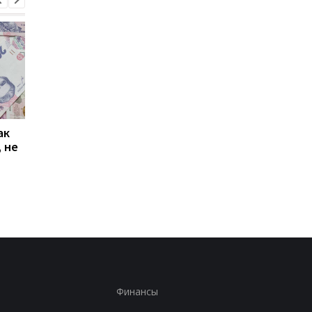
ак
Проезд по 30 грн в
Выплата 3100 грн ко
 не
Киеве: почему
Дню Независимости
работники с низкими
кому нужно подать
зарплатами уходят с
заявление в ПФУ
работы
Финансы