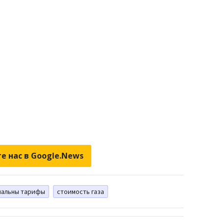
е нас в Google.News
нальны тарифы
стоимость газа