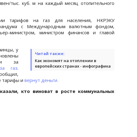
ивен/тыс. куб. м на каждый месяц отопительного
и тарифов на газ для населения, НКРЭКУ
орандума с Международным валютным фондом,
ьер-министром, министром финансов и главой
аинцы, у
Читай также:
новлены
Как экономят на отоплении в
или за
европейских странах - инфографика
за газ
.
ообщил,
е тарифы и
вернут деньги.
казали, кто виноват в росте коммунальных