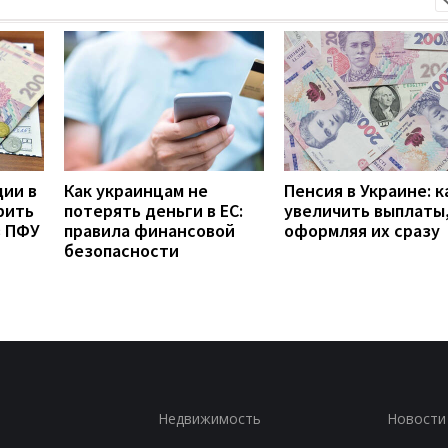
дии в
Как украинцам не
Пенсия в Украине: к
рить
потерять деньги в ЕС:
увеличить выплаты,
з ПФУ
правила финансовой
оформляя их сразу
безопасности
Недвижимость
Новости