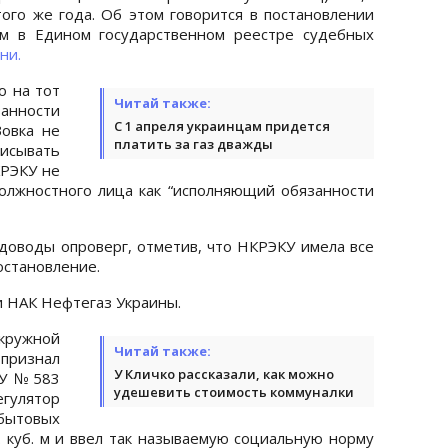
 того же года. Об этом говорится в постановлении
ом в Едином государственном реестре судебных
ни.
о на тот
Читай также:
анности
С 1 апреля украинцам придется
овка не
платить за газ дважды
ывать
КРЭКУ не
олжностного лица как “исполняющий обязанности
доводы опроверг, отметив, что НКРЭКУ имела все
остановление.
и НАК Нефтегаз Украины.
кружной
Читай также:
признал
У Кличко рассказали, как можно
КУ №583
удешевить стоимость коммуналки
егулятор
ытовых
. куб. м и ввел так называемую социальную норму