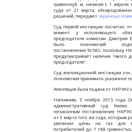
гривен/куб. м, начиная с 1 апреля
суда от 21 марта, обнародованн
решений, передают
Українські Нови
Суд первой инстанции посчитал, чт
момент у исполняющего обяз
председателя комиссии Дмитрия В
было полномочий подпис
постановление №583, поскольку Н
предусматривает наличие такого д
председателя“.
Суд апелляционной инстанции эти 
полномочия принимать указанное п
Апелляция была подана от НКРЭКУ 
Напомним, 3 ноября 2015 года О
административный суд Киева 
незаконным постановление НКРЭ
от 3 марта того же года, которым р
увеличил цены на газ для б
потребителей до 7 188 гривен/тыс