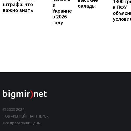
1300 гр
штрафа: что
в
оклады
в ПФУ
важно знать
Украине
объясн
в 2026
услови
году
© 2000-2024,
ТОВ «КЕПРЕЙТ ПАРТНЕРС».
Все права защищены.