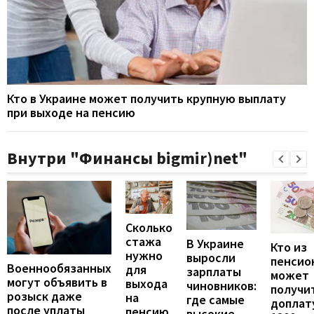
Кто в Украине может получить крупную выплату
при выходе на пенсию
Внутри "Финансы bigmir)net"
Сколько
стажа
В Украине
Кто из
нужно
выросли
пенсио
Военнообязанных
для
зарплаты
может
могут объявить в
выхода
чиновников:
получи
розыск даже
на
где самые
доплат
после уплаты
пенсию
высокие