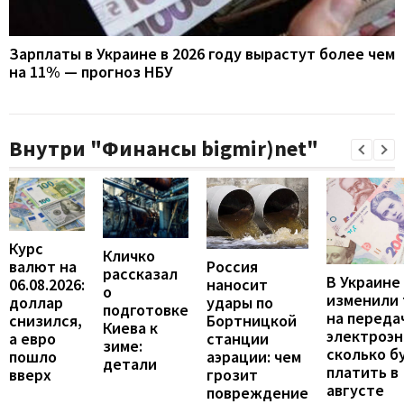
Зарплаты в Украине в 2026 году вырастут более чем
на 11% — прогноз НБУ
Внутри "Финансы bigmir)net"
Курс
Кличко
валют на
Россия
рассказал
В Украине
06.08.2026:
наносит
о
изменили
доллар
удары по
подготовке
на переда
снизился,
Бортницкой
Киева к
электроэн
а евро
станции
зиме:
сколько б
пошло
аэрации: чем
детали
платить в
вверх
грозит
августе
повреждение