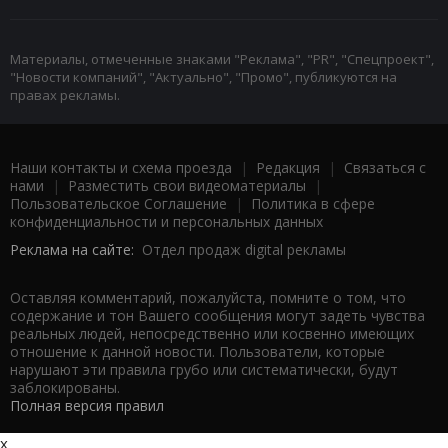
Материалы, отмеченные знаками "Реклама", "PR", "Спецпроект",
"Новости компаний", "Актуально", "Промо", публикуются на
правах рекламы.
Наши контакты и схема проезда
|
Редакция
|
Связаться с
нами
|
Разместить свои видеоматериалы
|
Пользовательское Соглашение
|
Политика в сфере
конфиденциальности и персональных данных
Реклама на сайте:
Отдел продаж digital рекламы
Оставляя комментарий, пожалуйста, помните о том, что
содержание и тон Вашего сообщения могут задеть чувства
реальных людей, непосредственно или косвенно имеющих
отношение к данной новости. Пользователи, которые
нарушают эти правила грубо или систематически, будут
заблокированы.
Полная версия правил
x