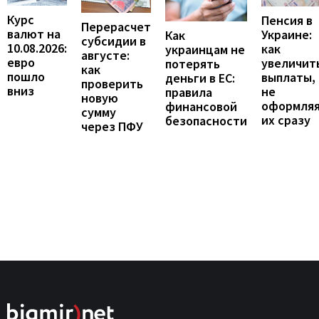
Курс
Пенсия в
Перерасчет
валют на
Украине:
Как
субсидии в
10.08.2026:
как
украинцам не
августе:
евро
увеличит
потерять
как
пошло
выплаты,
деньги в ЕС:
проверить
вниз
не
правила
новую
оформля
финансовой
сумму
их сразу
безопасности
через ПФУ