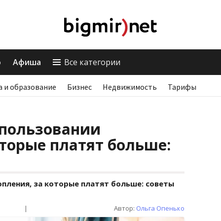
о
Афиша
Все категории
а и образование
Бизнес
Недвижимость
Тарифы
спользовании
оторые платят больше:
пления, за которые платят больше: советы
|
Автор:
Ольга Опенько