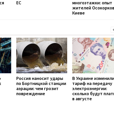
ся
ЕС
многоэтажки: опыт
жителей Осокорков
Киеве
о
Россия наносит удары
В Украине изменил
к
по Бортницкой станции
тариф на передачу
аэрации: чем грозит
электроэнергии:
повреждение
сколько будут плат
в августе