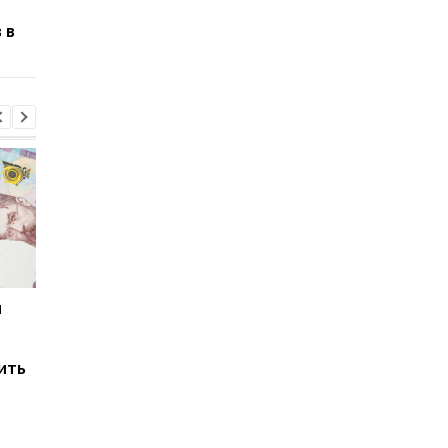
генераторов: сбор
домов
 в
предложений от
поставщиков
и
Мировые запасы
Остановка морского
топлива почти
коридора может
исчерпаны: эксперт
привести к снижени
ить
предупредил о рисках
производства
для Украины
железной руды