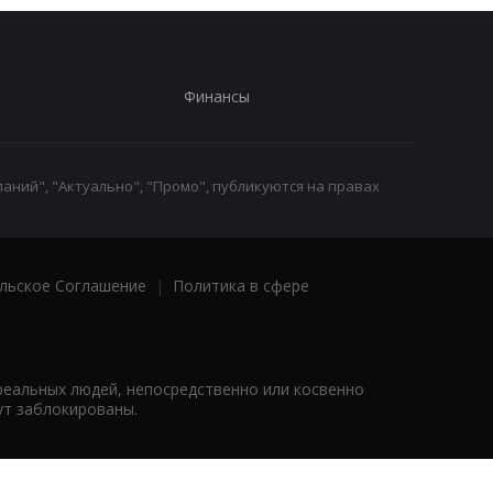
Финансы
аний", "Актуально", "Промо", публикуются на правах
льское Соглашение
|
Политика в сфере
реальных людей, непосредственно или косвенно
ут заблокированы.