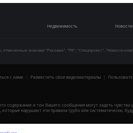
Недвижимость
Новости
 отмеченные знаками "Реклама", "PR", "Спецпроект", "Новости комп
ться с нами
|
Разместить свои видеоматериалы
|
Пользовате
что содержание и тон Вашего сообщения могут задеть чувства 
 которые нарушают эти правила грубо или систематически, буд
робнее...