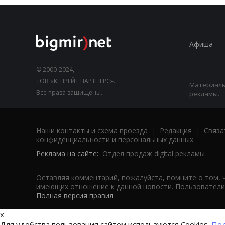
Афиша
© 2000-2024,
ТОВ «КЕПРЕЙТ ПАРТНЕРС».
Материалы,
Все права защищены.
рекламы.
Наши контакты и схема проезда
|
Редакция
|
Связа
конфиденциальности и персональных данных
Реклама на сайте:
Отдел продаж digital рекламы
Оставляя комментарий, пожалуйста, помните о том, 
имеющих отношение к данной новости. Пользователи,
Полная версия правил
x
Для удобства пользования сайтом используются Cookies.
Под