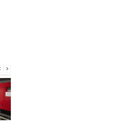
Украина формирует
В Киеве без отоплен
национальный резерв
остаются почти 800