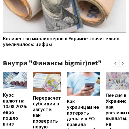
Количество миллионеров в Украине значительно
увеличилось: цифры
Внутри "Финансы bigmir)net"
Курс
Пенсия в
Перерасчет
валют на
Украине:
Как
субсидии в
10.08.2026:
как
украинцам не
августе:
евро
увеличит
потерять
как
пошло
выплаты,
деньги в ЕС:
проверить
вниз
не
правила
новую