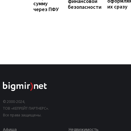
оформля
финансовой
сумму
их сразу
безопасности
через ПФУ
© 2000-2024,
ТОВ «КЕПРЕЙТ ПАРТНЕРС».
Все права защищены.
Афиша
Недвижимость