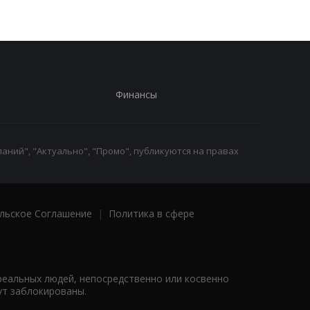
Финансы
аний", "Актуально", "Промо", публикуются на правах
льское Соглашение
|
Политика в сфере
реальных людей, непосредственно или косвенно
ут заблокированы.