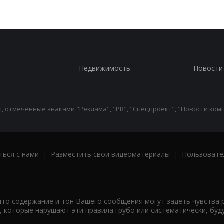
Недвижимость
Новости
 отмеченные знаками "Реклама", "PR", "Спецпроект", "Новости комп
ться с нами
|
Разместить свои видеоматериалы
|
Пользовате
что содержание и тон Вашего сообщения могут задеть чувства 
 которые нарушают эти правила грубо или систематически, буд