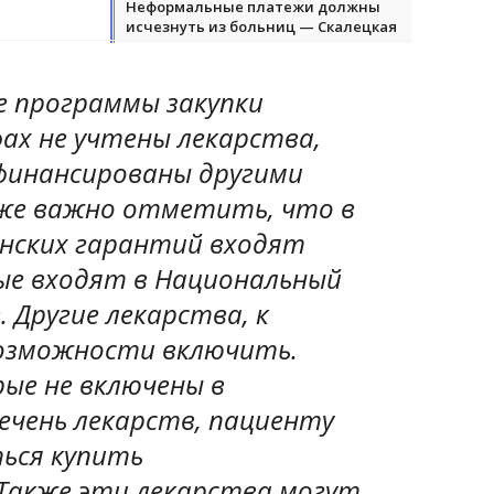
Неформальные платежи должны
исчезнуть из больниц — Скалецкая
 программы закупки
ах не учтены лекарства,
офинансированы другими
же важно отметить, что в
нских гарантий входят
ые входят в Национальный
. Другие лекарства, к
озможности включить.
ые не включены в
ечень лекарств, пациенту
ься купить
Также эти лекарства могут