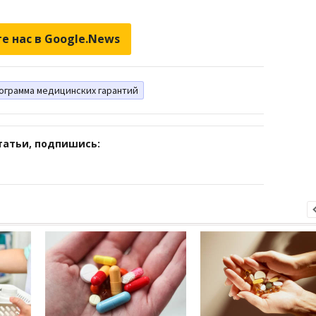
е нас в Google.News
ограмма медицинских гарантий
татьи, подпишись: