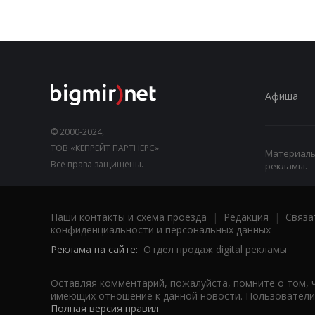
Афиша
© 2000-2024,
ТОВ «КЕПРЕЙТ ПАРТНЕРС».
Материалы,
Все права защищены.
рекламы.
Наши контакты и схема проезда
|
Редакция
|
Связа
конфиденциальности и персональных данных
Реклама на сайте:
Отдел продаж digital рекламы
Оставляя комментарий, пожалуйста, помните о том, 
имеющих отношение к данной новости. Пользователи,
Полная версия правил