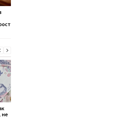
в
В Украине на треть
Цены на лекарства
уменьшатся цены на
ограничат с 1 марта
рост
100 лекарств: перечень
ак
Проезд по 30 грн в
Выплата 3100 грн ко
 не
Киеве: почему
Дню Независимости
работники с низкими
кому нужно подать
зарплатами уходят с
заявление в ПФУ
работы