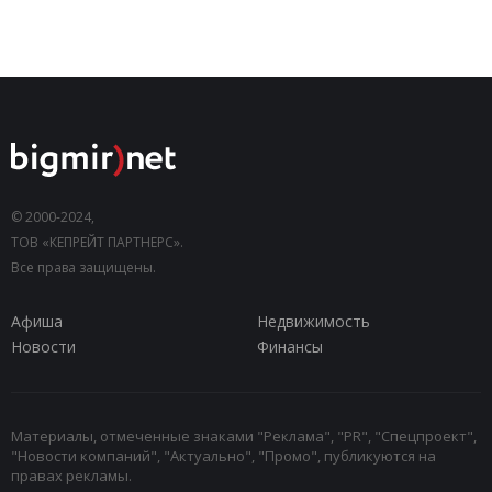
© 2000-2024,
ТОВ «КЕПРЕЙТ ПАРТНЕРС».
Все права защищены.
Афиша
Недвижимость
Новости
Финансы
Материалы, отмеченные знаками "Реклама", "PR", "Спецпроект",
"Новости компаний", "Актуально", "Промо", публикуются на
правах рекламы.