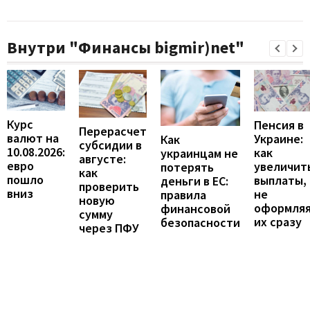
Внутри "Финансы bigmir)net"
Курс
Пенсия в
Перерасчет
валют на
Украине:
Как
субсидии в
10.08.2026:
как
украинцам не
августе:
евро
увеличит
потерять
как
пошло
выплаты,
деньги в ЕС:
проверить
вниз
не
правила
новую
оформля
финансовой
сумму
их сразу
безопасности
через ПФУ