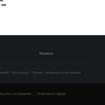
 не
Киеве: почему
Дню Независимости
работники с низкими
кому нужно подать
зарплатами уходят с
заявление в ПФУ
работы
Финансы
аний", "Актуально", "Промо", публикуются на правах
льское Соглашение
|
Политика в сфере