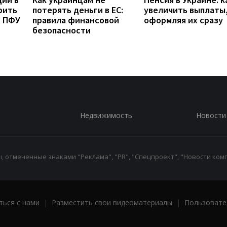
рить
потерять деньги в ЕС:
увеличить выплаты,
з ПФУ
правила финансовой
оформляя их сразу
безопасности
Недвижимость
Новости
 отмеченные знаками "Реклама", "PR", "Спецпроект", "Новости комп
ться с нами
|
Разместить свои видеоматериалы
|
Пользовате