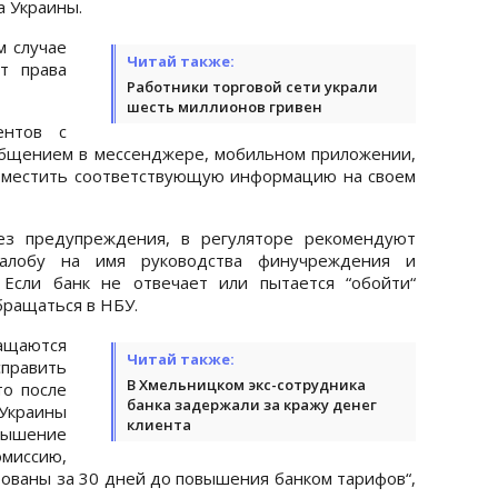
а Украины.
м случае
Читай также:
т права
Работники торговой сети украли
шесть миллионов гривен
ентов с
общением в мессенджере, мобильном приложении,
азместить соответствующую информацию на своем
ез предупреждения, в регуляторе рекомендуют
жалобу на имя руководства финучреждения и
 Если банк не отвечает или пытается “обойти“
бращаться в НБУ.
аются
Читай также:
справить
В Хмельницком экс-сотрудника
то после
банка задержали за кражу денег
Украины
клиента
вышение
миссию,
ованы за 30 дней до повышения банком тарифов“,