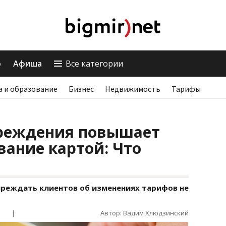
о
Афиша
Все категории
а и образование
Бизнес
Недвижимость
Тарифы
преждения повышает
вание картой: Что
реждать клиентов об изменениях тарифов не
|
Автор: Вадим Хлюдзинский