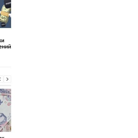
НБУ выпустил памятную
НБУ выпустил новую
ки
монету к 30-летию
серебряную монету
ений
Конституции Украины:
номиналом 10 гривен
как она выглядит
кому она посвящена
ак
Проезд по 30 грн в
Выплата 3100 грн ко