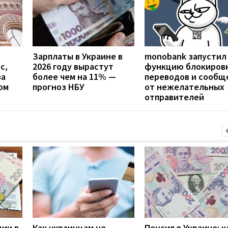
Зарплаты в Украине в
monobank запустил
с,
2026 году вырастут
функцию блокиров
за
более чем на 11% —
переводов и сообщ
ом
прогноз НБУ
от нежелательных
отправителей
дии в
Как украинцам не
Пенсия в Украине: к