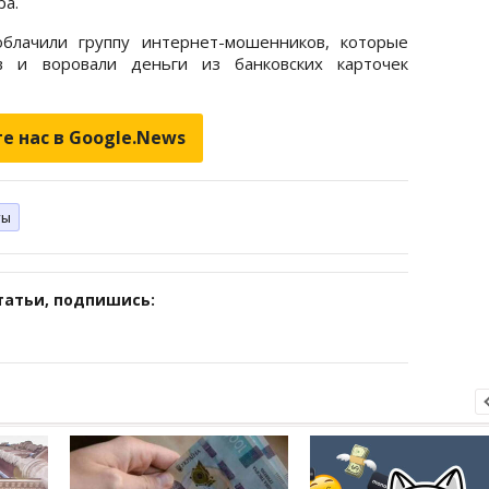
ра.
облачили группу интернет-мошенников, которые
ов и воровали деньги из банковских карточек
е нас в Google.News
ты
татьи, подпишись: