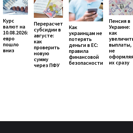
Курс
Пенсия в
Перерасчет
валют на
Украине:
Как
субсидии в
10.08.2026:
как
украинцам не
августе:
евро
увеличит
потерять
как
пошло
выплаты,
деньги в ЕС:
проверить
вниз
не
правила
новую
оформля
финансовой
сумму
их сразу
безопасности
через ПФУ