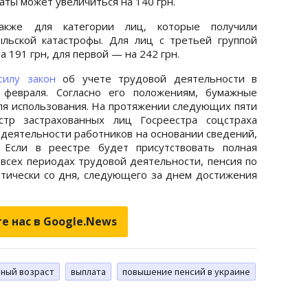
ты может увеличиться на 140 грн.
акже для категории лиц, которые получили
льской катастрофы. Для лиц с третьей группой
 191 грн, для первой — на 242 грн.
 силу закон
об учете трудовой деятельности в
 февраля. Согласно его положениям, бумажные
я использования. На протяжении следующих пяти
р застрахованных лиц Госреестра соцстраха
деятельности работников на основании сведений,
. Если в реестре будет присутствовать полная
всех периодах трудовой деятельности, пенсия по
тически со дня, следующего за днем ​​достижения
е нас в Google.News
ный возраст
выплата
повышение пенсий в украине