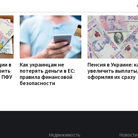
дии в
Как украинцам не
Пенсия в Украине: к
рить
потерять деньги в ЕС:
увеличить выплаты,
з ПФУ
правила финансовой
оформляя их сразу
безопасности
Недвижимость
Новости