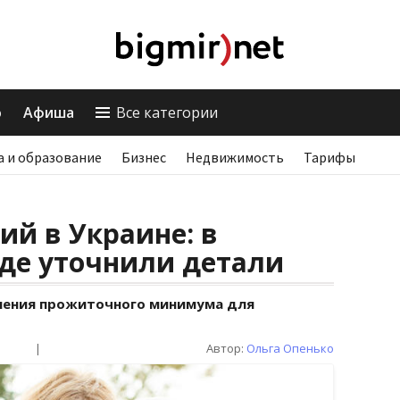
о
Афиша
Все категории
а и образование
Бизнес
Недвижимость
Тарифы
й в Украине: в
де уточнили детали
енения прожиточного минимума для
|
Автор:
Ольга Опенько