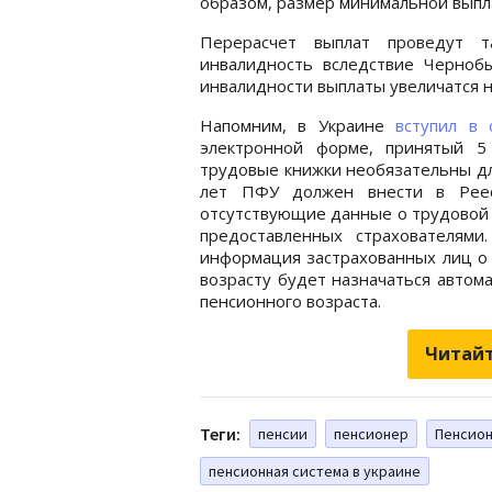
образом, размер минимальной выпла
Перерасчет выплат проведут т
инвалидность вследствие Чернобы
инвалидности выплаты увеличатся на
Напомним, в Украине
вступил в
электронной форме, принятый 5
трудовые книжки необязательны дл
лет ПФУ должен внести в Реест
отсутствующие данные о трудовой 
предоставленных страхователями
информация застрахованных лиц о 
возрасту будет назначаться автома
пенсионного возраста.
Читайт
Теги:
пенсии
пенсионер
Пенсион
пенсионная система в украине