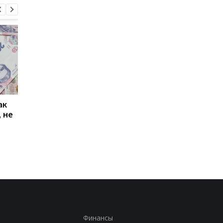
ак
Проезд по 30 грн в
Выплата 3100 грн ко
 не
Киеве: почему
Дню Независимости
работники с низкими
кому нужно подать
зарплатами уходят с
заявление в ПФУ
работы
Финансы