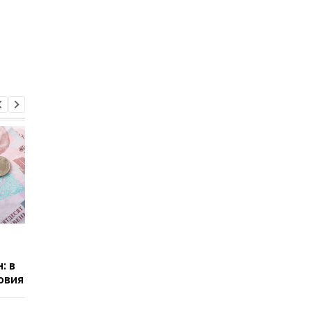
Пенсии для украинцев в
Не всем назначат
Польше: кто может
пенсию в 60 лет: как
: в
получать выплаты
требования действ
овия
в 2026 году