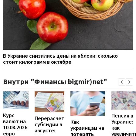
В Украине снизились цены на яблоки: сколько
стоит килограмм в октябре
Внутри "Финансы bigmir)net"
Курс
Пенсия в
Перерасчет
валют на
Украине:
Как
субсидии в
10.08.2026:
как
украинцам не
августе:
евро
увеличит
потерять