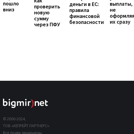
как
пошло
выплаты,
деньги в ЕС:
проверить
вниз
не
правила
новую
оформля
финансовой
сумму
их сразу
безопасности
через ПФУ
© 2000-2024,
ТОВ «КЕПРЕЙТ ПАРТНЕРС».
Все права защищены.