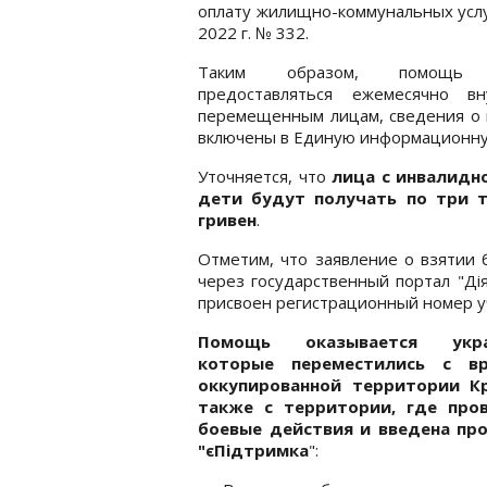
оплату жилищно-коммунальных услуг
2022 г. № 332.
Таким образом, помощь 
предоставляться ежемесячно вн
перемещенным лицам, сведения о 
включены в Единую информационну
Уточняется, что
лица с инвалидн
дети будут получать по три т
гривен
.
Отметим, что заявление о взятии 
через государственный портал "Ді
присвоен регистрационный номер у
Помощь оказывается укра
которые переместились с вр
оккупированной территории К
также с территории, где про
боевые действия и введена пр
"єПідтримка
":