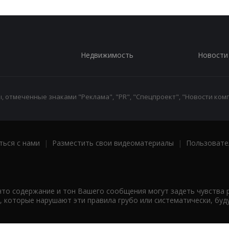
Недвижимость
Новости
 отмеченные знаками "Реклама", "PR", "Спецпроект", "Новости комп
ться с нами
|
Разместить свои видеоматериалы
|
Пользовате
что содержание и тон Вашего сообщения могут задеть чувства 
 которые нарушают эти правила грубо или систематически, буд