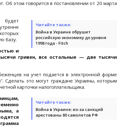
. Об этом говорится в постановлении от 20 марта
будет
Читайте также:
утренне
Война в Украине обрушит
которых
российскую экономику до уровня
ю базу.
1998 года - Fitch
остью и
ысячи гривен, все остальные — две тысячи
беженцев на учет подается в электронной форме
я". Сделать это могут граждане Украины, которым
четной карточки налогоплательщика.
инцам,
Читайте также:
еменно
Война в Украине: из-за санкций
рыма, а
арестованы 80 самолетов РФ
водятся
ограмма