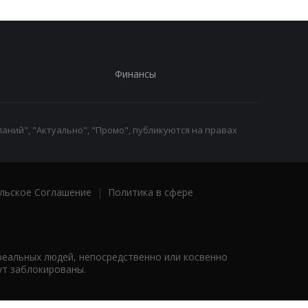
Финансы
аний", "Актуально", "Промо", публикуются на правах
льское Соглашение
|
Политика в сфере
реальных людей, непосредственно или косвенно
ут заблокированы.