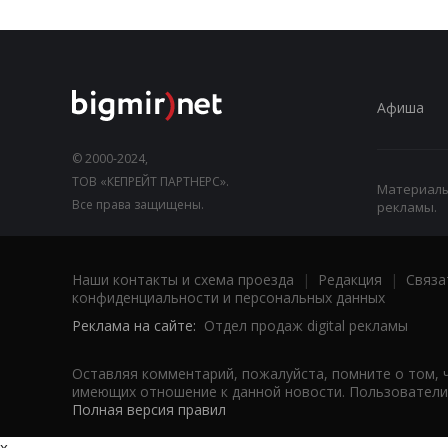
Афиша
© 2000-2024,
ТОВ «КЕПРЕЙТ ПАРТНЕРС».
Материалы,
Все права защищены.
рекламы.
Наши контакты и схема проезда
|
Редакция
|
Связа
конфиденциальности и персональных данных
Реклама на сайте:
Отдел продаж digital рекламы
Оставляя комментарий, пожалуйста, помните о том, 
имеющих отношение к данной новости. Пользователи,
Полная версия правил
x