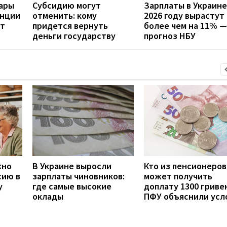
дары
Субсидию могут
Зарплаты в Украине
анции
отменить: кому
2026 году вырастут
ит
придется вернуть
более чем на 11% —
деньги государству
прогноз НБУ
жно
В Украине выросли
Кто из пенсионеров
сию в
зарплаты чиновников:
может получить
у
где самые высокие
доплату 1300 гривен
оклады
ПФУ объяснили усл