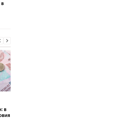
 в
Число украинских
Почему в Украине не
беженцев в ЕС выросло:
хватает студентов
в каких странах
инженерных
фиксируется отток
специальностей
Пенсии для украинцев в
Банки усилили
Польше: кто может
контроль переводов:
: в
получать выплаты
какие операции мог
овия
заблокировать карт