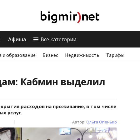
о
Афиша
Все категории
а и образование
Бизнес
Недвижимость
Тарифы
ам: Кабмин выделил
крытия расходов на проживание, в том числе
х услуг.
|
Автор:
Ольга Опенько