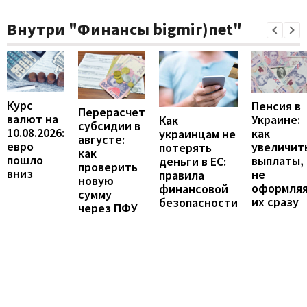
Внутри "Финансы bigmir)net"
Курс
Пенсия в
Перерасчет
валют на
Украине:
Как
субсидии в
10.08.2026:
как
украинцам не
августе:
евро
увеличит
потерять
как
пошло
выплаты,
деньги в ЕС:
проверить
вниз
не
правила
новую
оформля
финансовой
сумму
их сразу
безопасности
через ПФУ