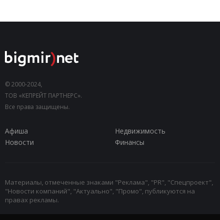
© 2000-2024,
ТОВ «КЕПРЕЙТ ПАРТНЕРС».
Все права защищены.
Афиша
Недвижимость
Новости
Финансы
Материалы, отмеченные знаками "Реклама", "PR", "Спецпроект",
"Новости компаний", "Актуально", "Промо", публикуются на
правах рекламы.