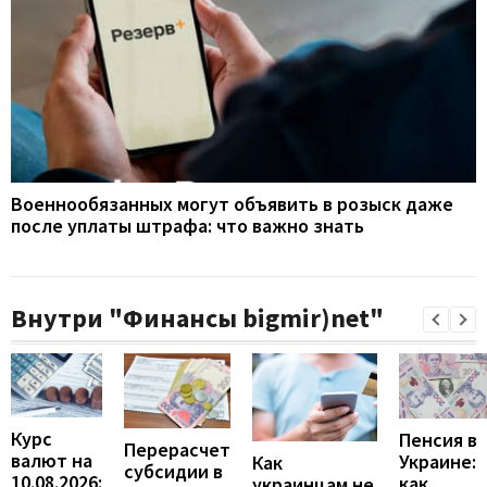
Военнообязанных могут объявить в розыск даже
после уплаты штрафа: что важно знать
Внутри "Финансы bigmir)net"
Курс
Пенсия в
Перерасчет
валют на
Украине:
Как
субсидии в
10.08.2026:
как
украинцам не