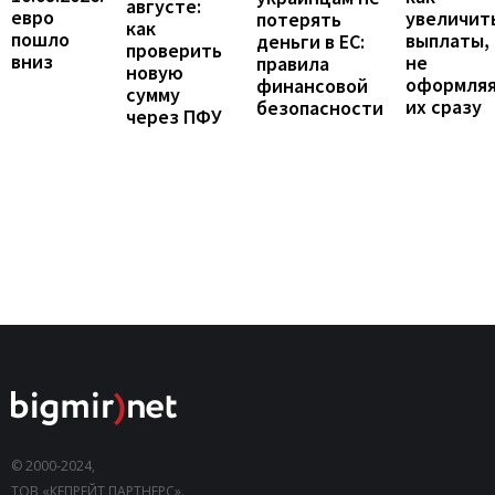
августе:
евро
увеличит
потерять
как
пошло
выплаты,
деньги в ЕС:
проверить
вниз
не
правила
новую
оформля
финансовой
сумму
их сразу
безопасности
через ПФУ
© 2000-2024,
ТОВ «КЕПРЕЙТ ПАРТНЕРС».