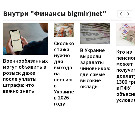
Внутри "Финансы bigmir)net"
Сколько
стажа
В Украине
Кто из
нужно
выросли
пенсио
Военнообязанных
для
зарплаты
может
могут объявить в
выхода
чиновников:
получи
розыск даже
на
где самые
доплат
после уплаты
пенсию
высокие
1300 гр
штрафа: что
в
оклады
в ПФУ
важно знать
Украине
объясн
в 2026
услови
году