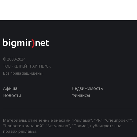
© 2000-2024,
ТОВ «КЕПРЕЙТ ПАРТНЕРС».
Все права защищены.
Афиша
Недвижимость
Новости
Финансы
Материалы, отмеченные знаками "Реклама", "PR", "Спецпроект",
"Новости компаний", "Актуально", "Промо", публикуются на
правах рекламы.