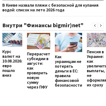
В Киеве назвали пляжи с безопасной для купания
водой: список на лето 2026 года
Внутри "Финансы bigmir)net"
Курс
Пенсия в
Перерасчет
валют на
Украине:
Как
субсидии в
10.08.2026:
как
украинцам не
августе:
евро
увеличит
потерять
как
пошло
выплаты,
деньги в ЕС:
проверить
вниз
не
правила
новую
оформля
финансовой
сумму
их сразу
безопасности
через ПФУ