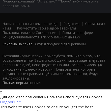
"Новости компаний", "Актуально", "Промо", публикуются на
правах рекламы.
Наши контакты и схема проезда
|
Редакция
|
Связаться с
нами
|
Разместить свои видеоматериалы
|
Пользовательское Соглашение
|
Политика в сфере
конфиденциальности и персональных данных
Реклама на сайте:
Отдел продаж digital рекламы
Оставляя комментарий, пожалуйста, помните о том, что
содержание и тон Вашего сообщения могут задеть чувства
реальных людей, непосредственно или косвенно имеющих
отношение к данной новости. Пользователи, которые
нарушают эти правила грубо или систематически, будут
заблокированы.
Полная версия правил
x
Для удобства пользования сайтом используются Cookies.
Подробнее...
This website uses Cookies to ensure you get the best