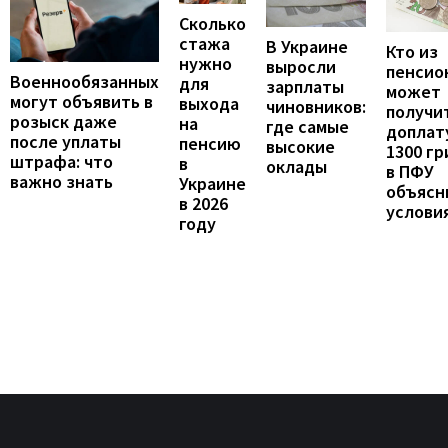
Сколько
стажа
В Украине
Кто из
нужно
выросли
пенсио
Военнообязанных
для
зарплаты
может
могут объявить в
выхода
чиновников:
получи
розыск даже
на
где самые
доплат
после уплаты
пенсию
высокие
1300 гр
штрафа: что
в
оклады
в ПФУ
важно знать
Украине
объясн
в 2026
услови
году