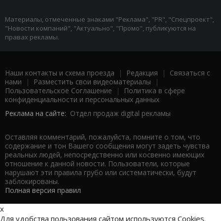
Материалы, отмеченные знаками "Реклама", "PR", "Спецпроект",
"Новости компаний", "Актуально", "Промо", публикуются на
правах рекламы.
Наши контакты и схема проезда
|
Редакция
|
Связаться с
нами
|
Разместить свои видеоматериалы
|
Пользовательское Соглашение
|
Политика в сфере
конфиденциальности и персональных данных
Реклама на сайте:
Отдел продаж digital рекламы
Оставляя комментарий, пожалуйста, помните о том, что
содержание и тон Вашего сообщения могут задеть чувства
реальных людей, непосредственно или косвенно имеющих
отношение к данной новости. Пользователи, которые
нарушают эти правила грубо или систематически, будут
заблокированы.
Полная версия правил
x
Для удобства пользования сайтом используются Cookies.