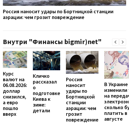
Россия наносит удары по Бортницкой станции
аэрации: чем грозит повреждение
Внутри "Финансы bigmir)net"
Курс
Кличко
валют на
Россия
рассказал
В Украине
06.08.2026:
наносит
о
изменили
доллар
удары по
подготовке
на переда
снизился,
Бортницкой
Киева к
электроэн
а евро
станции
зиме:
сколько б
пошло
аэрации: чем
детали
платить в
вверх
грозит
августе
повреждение