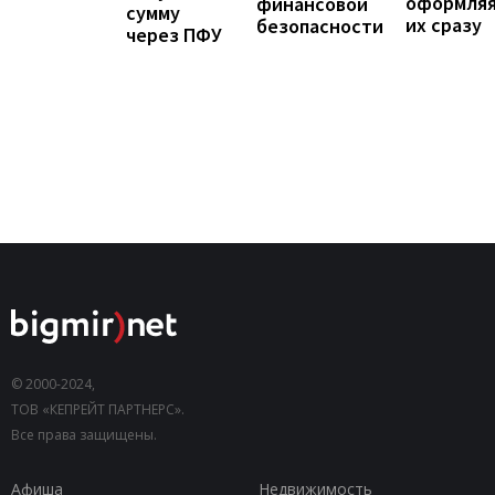
оформля
финансовой
сумму
их сразу
безопасности
через ПФУ
© 2000-2024,
ТОВ «КЕПРЕЙТ ПАРТНЕРС».
Все права защищены.
Афиша
Недвижимость