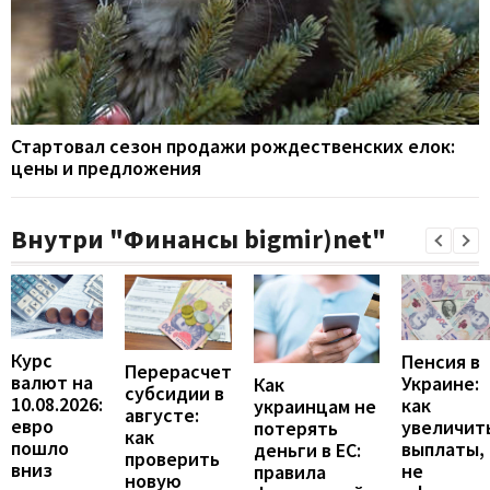
Стартовал сезон продажи рождественских елок:
цены и предложения
Внутри "Финансы bigmir)net"
Курс
Пенсия в
Перерасчет
валют на
Украине:
Как
субсидии в
10.08.2026:
как
украинцам не
августе:
евро
увеличит
потерять
как
пошло
выплаты,
деньги в ЕС:
проверить
вниз
не
правила
новую