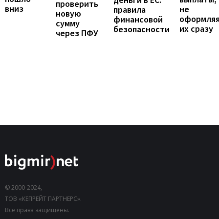
проверить
вниз
не
правила
новую
оформля
финансовой
сумму
их сразу
безопасности
через ПФУ
© 2000-2024,
ТОВ «КЕПРЕЙТ ПАРТНЕРС».
Все права защищены.