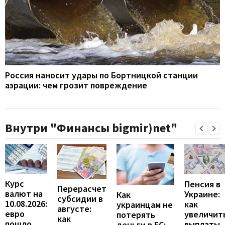
Россия наносит удары по Бортницкой станции
аэрации: чем грозит повреждение
Внутри "Финансы bigmir)net"
Курс
Пенсия в
Перерасчет
валют на
Украине:
Как
субсидии в
10.08.2026:
как
украинцам не
августе:
евро
увеличит
потерять
как
пошло
выплаты,
деньги в ЕС: