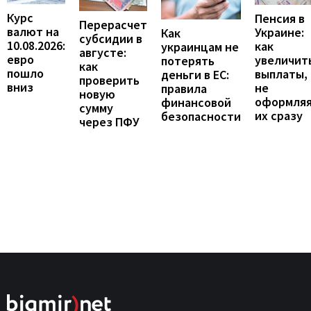
Курс
Пенсия в
Перерасчет
валют на
Украине:
Как
субсидии в
10.08.2026:
как
украинцам не
августе:
евро
увеличит
потерять
как
пошло
выплаты,
деньги в ЕС:
проверить
вниз
не
правила
новую
оформля
финансовой
сумму
их сразу
безопасности
через ПФУ