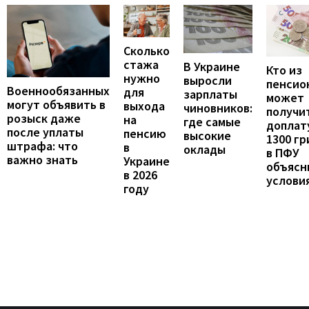
Сколько
стажа
В Украине
Кто из
нужно
выросли
пенсио
Военнообязанных
для
зарплаты
может
могут объявить в
выхода
чиновников:
получи
розыск даже
на
где самые
доплат
после уплаты
пенсию
высокие
1300 гр
штрафа: что
в
оклады
в ПФУ
важно знать
Украине
объясн
в 2026
услови
году