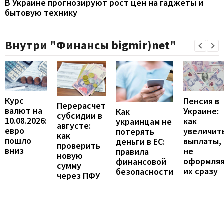
В Украине прогнозируют рост цен на гаджеты и
бытовую технику
Внутри "Финансы bigmir)net"
Курс
Пенсия в
Перерасчет
валют на
Украине:
Как
субсидии в
10.08.2026:
как
украинцам не
августе:
евро
увеличит
потерять
как
пошло
выплаты,
деньги в ЕС:
проверить
вниз
не
правила
новую
оформля
финансовой
сумму
их сразу
безопасности
через ПФУ