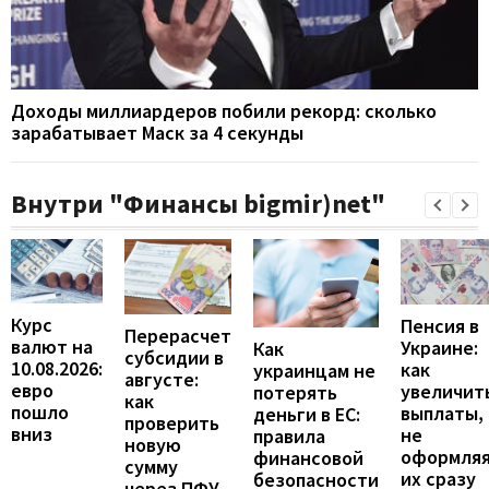
Доходы миллиардеров побили рекорд: сколько
зарабатывает Маск за 4 секунды
Внутри "Финансы bigmir)net"
Курс
Пенсия в
Перерасчет
валют на
Украине:
Как
субсидии в
10.08.2026:
как
украинцам не
августе:
евро
увеличит
потерять
как
пошло
выплаты,
деньги в ЕС:
проверить
вниз
не
правила
новую
оформля
финансовой
сумму
их сразу
безопасности
через ПФУ