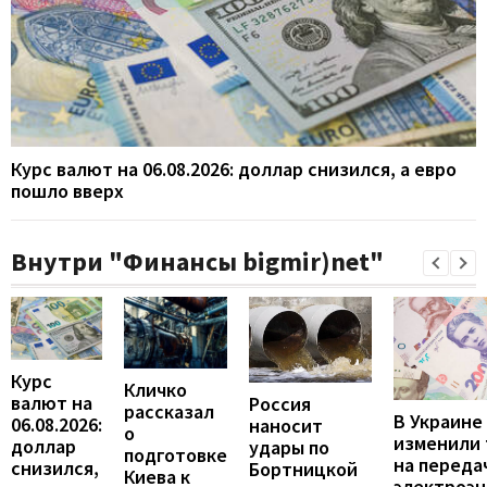
Курс валют на 06.08.2026: доллар снизился, а евро
пошло вверх
Внутри "Финансы bigmir)net"
Курс
Кличко
валют на
Россия
рассказал
В Украине
06.08.2026:
наносит
о
изменили
доллар
удары по
подготовке
на переда
снизился,
Бортницкой
Киева к
электроэн