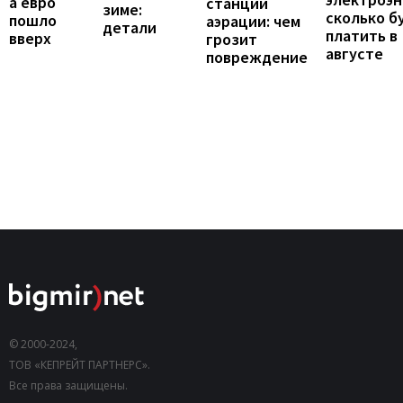
а евро
станции
зиме:
сколько б
пошло
аэрации: чем
детали
платить в
вверх
грозит
августе
повреждение
© 2000-2024,
ТОВ «КЕПРЕЙТ ПАРТНЕРС».
Все права защищены.