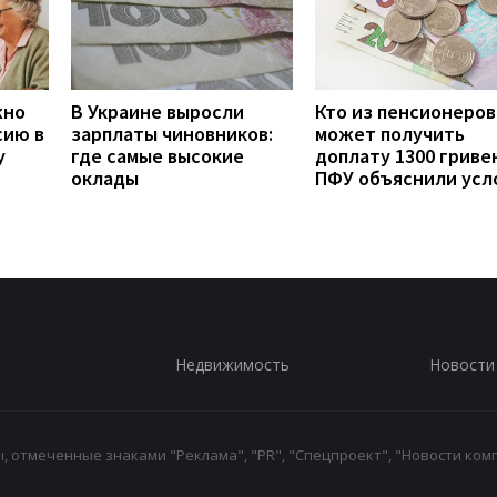
жно
В Украине выросли
Кто из пенсионеров
сию в
зарплаты чиновников:
может получить
у
где самые высокие
доплату 1300 гривен
оклады
ПФУ объяснили усл
Недвижимость
Новости
 отмеченные знаками "Реклама", "PR", "Спецпроект", "Новости комп