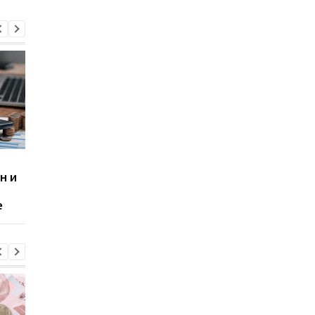
Курс валют на
Курс доллара в Укра
н и
30.07.2026: доллар
банкир рассказал,
немного снизился
ждать ли резкого
е
скачка в конце июля