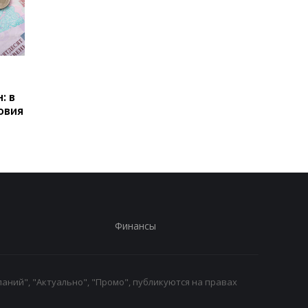
Пенсии для украинцев в
Банки усилили
Польше: кто может
контроль переводов:
: в
получать выплаты
какие операции мог
овия
заблокировать карт
Финансы
аний", "Актуально", "Промо", публикуются на правах