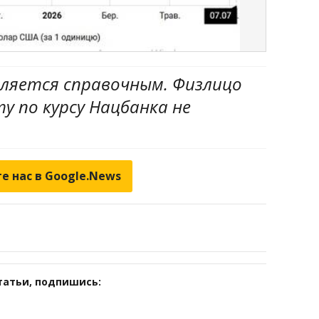
вляется справочным. Физлицо
 по курсу Нацбанка не
е нас в Google.News
татьи, подпишись: