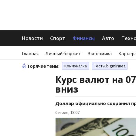
Новости
Спорт
Финансы
Авто
Техн
Главная
Личный бюджет
Экономика
Карьера
Горячие темы:
Коммуналка
Тесты bigmir)net
Курс валют на 07
вниз
Доллар официально сохранил пре
6 июля, 18:07