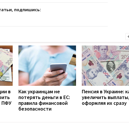
татьи, подпишись:
дии в
Как украинцам не
Пенсия в Украине: к
рить
потерять деньги в ЕС:
увеличить выплаты,
з ПФУ
правила финансовой
оформляя их сразу
безопасности