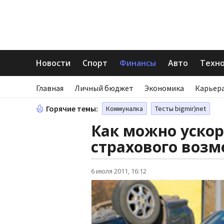
Новости
Спорт
Финансы
Авто
Техн
Главная
Личный бюджет
Экономика
Карьера
Горячие темы:
Коммуналка
Тесты bigmir)net
Как можно уско
страхового воз
6 июля 2011, 16:12