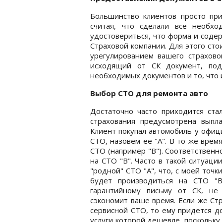
Большинство клиентов просто при
считая, что сделали все необхо
удостовериться, что форма и соде
Страховой компании. Для этого ст
урегулированием вашего страхово
исходящий от СК документ, под
необходимых документов и то, что 
Выбор СТО для ремонта авто
Достаточно часто приходится ста
страхования предусмотрена выпл
Клиент покупал автомобиль у офиц
СТО, назовем ее "А". В то же врем
СТО (например "В"). Соответствен
на СТО "В". Часто в такой ситуаци
"родной" СТО "А", что, с моей точк
будет производиться на СТО "В
гарантийному письму от СК, не
сэкономит ваше время. Если же Ст
сервисной СТО, то ему придется д
услуги которой дешевле, поскольку