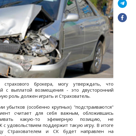
 страхового брокера, могу утверждать, что
ий с выплатой возмещения - это двусторонний
вную роль должен играть и Страхователь.
и убытков (особенно крупных) "подстраиваются"
лиент считает для себя важным, обложившись
таивать какую-то эфемерную позицию, не
К с удовольствием поддержит такую игру. В итоге
ду Страхователем и СК будет направлен на