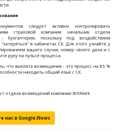
асти.
рования
окументов следует активно контролировать
иям страховой компании: начальник отдела
 - бухгалтерия, поскольку под воздействием
"затеряться" в кабинетах СК. Для этого узнайте у
лированием вашего случая, номер своего дела и с
ите руку на пульсе процесса.
ь, что выплата возмещения - это процесс на 85 %
пособности находить общий язык с СК.
ист отдела возмещений компании BritMark
е нас в Google.News