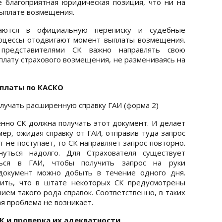
е благоприятная юридическая позиция, что ни на
выплате возмещения.
аются в официальную переписку и судебные
роцессы отодвигают момент выплаты возмещения.
представителями СК важно направлять свою
плату страхового возмещения, не размениваясь на
платы по КАСКО
лучать расширенную справку ГАИ (форма 2)
енно СК должна получать этот документ. И делает
ер, ожидая справку от ГАИ, отправив туда запрос
т не поступает, то СК направляет запрос повторно.
уться надолго. Для Страхователя существует
ться в ГАИ, чтобы получить запрос на руки
документ можно добыть в течение одного дня.
тить, что в штате некоторых СК предусмотрены
ем такого рода справок. Соответственно, в таких
я проблема не возникает.
К и проверка их адекватности