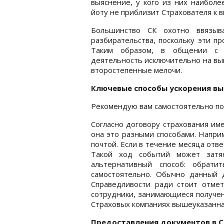
выяснение, у кого из них наиболе
йоту не приблизит Страхователя к 
Большинство СК охотно ввязыв
разбирательства, поскольку эти п
Таким образом, в общении с 
деятельность исключительно на вы
второстепенные мелочи.
Ключевые способы ускорения вы
Рекомендую вам самостоятельно по
Согласно договору страхования им
она это разными способами. Наприм
почтой. Если в течение месяца отве
Такой ход событий может затян
альтернативный способ: обрати
самостоятельно. Обычно данный 
Справедливости ради стоит отме
сотрудники, занимающиеся получени
Страховых компаниях вышеуказанна
Предоставления документов в С