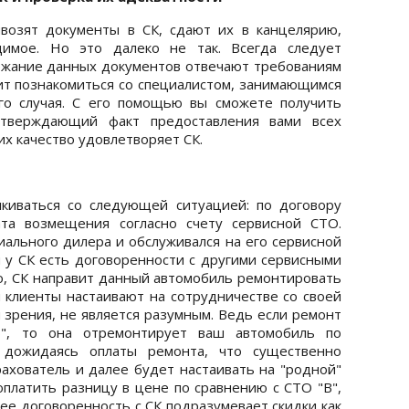
возят документы в СК, сдают их в канцелярию,
димое. Но это далеко не так. Всегда следует
ржание данных документов отвечают требованиям
оит познакомиться со специалистом, занимающимся
го случая. С его помощью вы сможете получить
тверждающий факт предоставления вами всех
их качество удовлетворяет СК.
лкиваться со следующей ситуацией: по договору
ата возмещения согласно счету сервисной СТО.
иального дилера и обслуживался на его сервисной
я у СК есть договоренности с другими сервисными
но, СК направит данный автомобиль ремонтировать
и клиенты настаивают на сотрудничестве со своей
и зрения, не является разумным. Ведь если ремонт
", то она отремонтирует ваш автомобиль по
 дожидаясь оплаты ремонта, что существенно
рахователь и далее будет настаивать на "родной"
оплатить разницу в цене по сравнению с СТО "В",
 ее договоренность с СК подразумевает скидки как