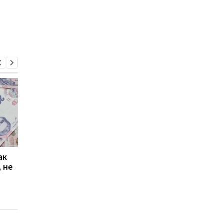
ак
Проезд по 30 грн в
Выплата 3100 грн ко
 не
Киеве: почему
Дню Независимости
работники с низкими
кому нужно подать
зарплатами уходят с
заявление в ПФУ
работы