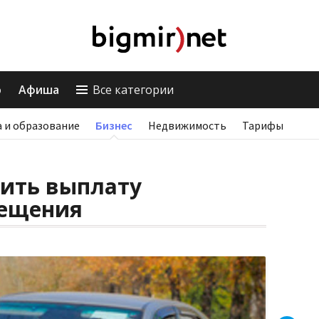
о
Афиша
Все категории
 и образование
Бизнес
Недвижимость
Тарифы
рить выплату
мещения