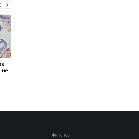
ак
Проезд по 30 грн в
Выплата 3100 грн ко
 не
Киеве: почему
Дню Независимости
работники с низкими
кому нужно подать
зарплатами уходят с
заявление в ПФУ
работы
Финансы