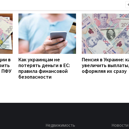
дии в
Как украинцам не
Пенсия в Украине: к
рить
потерять деньги в ЕС:
увеличить выплаты,
з ПФУ
правила финансовой
оформляя их сразу
безопасности
Недвижимость
Новости