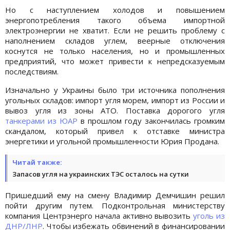
Но с наступлением холодов и повышением
энергопотребления такого объема импортной
электроэнергии не хватит. Если не решить проблему с
наполнением складов углем, веерные отключения
коснутся не только населения, но и промышленных
предприятий, что может привести к непредсказуемым
последствиям.
Изначально у Украины было три источника пополнения
угольных складов: импорт угля морем, импорт из России и
вывоз угля из зоны АТО. Поставка дорогого угля
танкерами из ЮАР
в прошлом году закончилась громким
скандалом, который привел к отставке министра
энергетики и угольной промышленности Юрия Продана.
Читай также:
Запасов угля на украинских ТЭС осталось на сутки
Пришедший ему на смену Владимир Демчишин решил
пойти другим путем. Подконтрольная министерству
компания Центрэнерго начала активно вывозить
уголь из
ДНР/ЛНР
. Чтобы избежать обвинений в финансировании