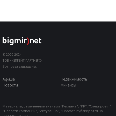
© 2000-2024,
ТОВ «КЕПРЕЙТ ПАРТНЕРС».
Все права защищены.
Афиша
Недвижимость
Новости
Финансы
Материалы, отмеченные знаками "Реклама", "PR", "Спецпроект",
"Новости компаний", "Актуально", "Промо", публикуются на
правах рекламы.