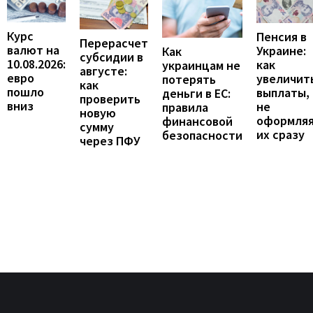
Курс
Пенсия в
Перерасчет
валют на
Украине:
Как
субсидии в
10.08.2026:
как
украинцам не
августе:
евро
увеличит
потерять
как
пошло
выплаты,
деньги в ЕС:
проверить
вниз
не
правила
новую
оформля
финансовой
сумму
их сразу
безопасности
через ПФУ