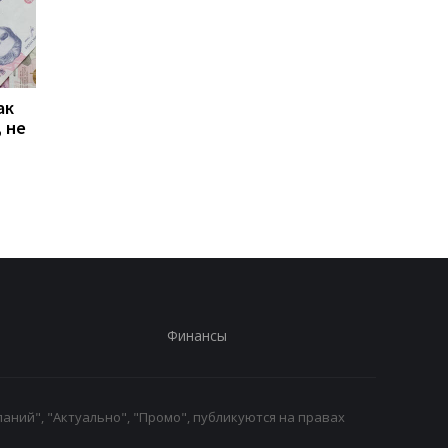
ак
Проезд по 30 грн в
Выплата 3100 грн ко
 не
Киеве: почему
Дню Независимости
работники с низкими
кому нужно подать
зарплатами уходят с
заявление в ПФУ
работы
Финансы
аний", "Актуально", "Промо", публикуются на правах