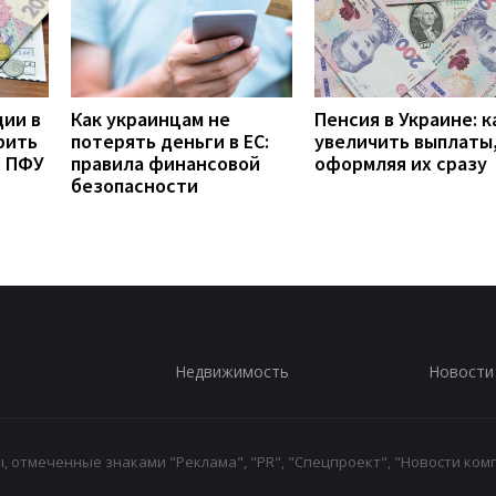
дии в
Как украинцам не
Пенсия в Украине: к
рить
потерять деньги в ЕС:
увеличить выплаты,
з ПФУ
правила финансовой
оформляя их сразу
безопасности
Недвижимость
Новости
 отмеченные знаками "Реклама", "PR", "Спецпроект", "Новости комп