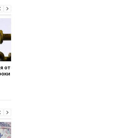
я от
Украина окончательно
Поставки "Газпрома"
роки
вернула в
Европу в 2023 году
госсобственность
сократились более 
"трубу Медведчука"
в два раза