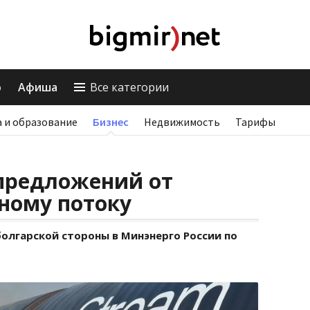
о
Афиша
Все категории
 и образование
Бизнес
Недвижимость
Тарифы
 предложений от
ному потоку
лгарской стороны в Минэнерго России по