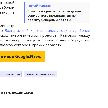
гарской
Читай также:
рабочим
Польша не разрешила создание
азано в
совместного предприятия по
проекту Северный поток-2
инистр
что
Болгария и РФ договорились создать рабочие
ских энергетических проектов. Разговор между
в пятницу, 5 августа. Темой стало обсуждение
ческом секторе и прочих отраслях.
е нас в Google.News
поставки газа
новости экономики
татьи, подпишись: