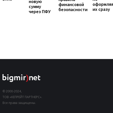
новую
оформля
финансовой
сумму
их сразу
безопасности
через ПФУ
© 2000-2024,
ТОВ «КЕПРЕЙТ ПАРТНЕРС».
Все права защищены.