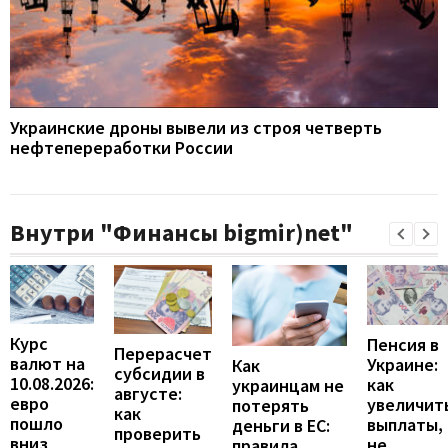
Украинские дроны вывели из строя четверть
нефтепереработки России
Внутри "Финансы bigmir)net"
Курс
Пенсия в
Перерасчет
валют на
Украине:
Как
субсидии в
10.08.2026:
как
украинцам не
августе:
евро
увеличит
потерять
как
пошло
выплаты,
деньги в ЕС:
проверить
вниз
не
правила