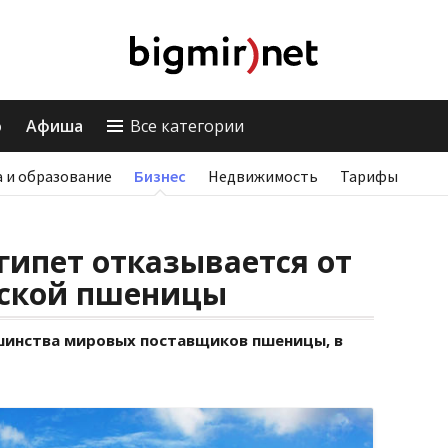
о
Афиша
Все категории
 и образование
Бизнес
Недвижимость
Тарифы
Египет отказывается от
нской пшеницы
ьшинства мировых поставщиков пшеницы, в