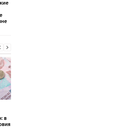
акие
Украина потеряет часть
Засуха и война
урожая: жара и
угрожают урожаю: в
е
нехватка воды бьют по
каких регионах Укра
ине
агросектору
ситуация критическ
Пенсии для украинцев в
Банки усилили
Польше: кто может
контроль переводов:
: в
получать выплаты
какие операции мог
овия
заблокировать карт