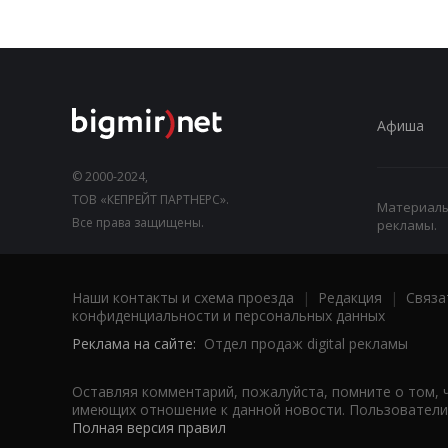
Афиша
© 2000-2024,
ТОВ «КЕПРЕЙТ ПАРТНЕРС».
Материалы,
Все права защищены.
рекламы.
Наши контакты и схема проезда
|
Редакция
|
Связа
конфиденциальности и персональных данных
Реклама на сайте:
Отдел продаж digital рекламы
Оставляя комментарий, пожалуйста, помните о том, 
имеющих отношение к данной новости. Пользователи,
Полная версия правил