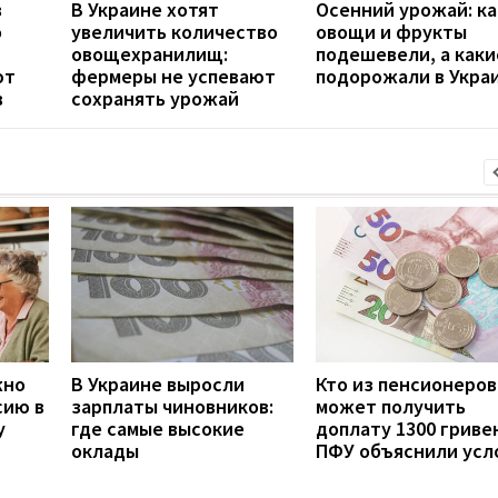
в
В Украине хотят
Осенний урожай: к
о
увеличить количество
овощи и фрукты
овощехранилищ:
подешевели, а каки
ют
фермеры не успевают
подорожали в Укра
в
сохранять урожай
жно
В Украине выросли
Кто из пенсионеров
сию в
зарплаты чиновников:
может получить
у
где самые высокие
доплату 1300 гривен
оклады
ПФУ объяснили усл