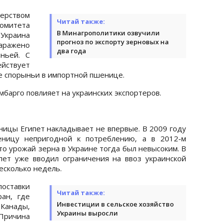
терством
Читай также:
комитета
В Минагрополитики озвучили
Украина
прогноз по экспорту зерновых на
заражено
два года
ньей. С
ствует
е спорыньи в импортной пшенице.
эмбарго повлияет на украинских экспортеров.
ницы Египет накладывает не впервые. В 2009 году
еницу непригодной к потреблению, а в 2012-м
то урожай зерна в Украине тогда был невысоким. В
пет уже вводил ограничения на ввоз украинской
есколько недель.
поставки
Читай также:
ан, где
Инвестиции в сельское хозяйство
Канады,
Украины выросли
Причина