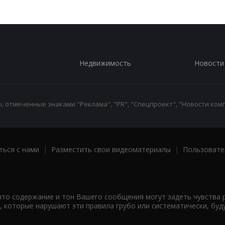
Недвижимость
Новости
 отмеченные знаками "Реклама", "PR", "Спецпроект", "Новости комп
ться с нами
|
Разместить свои видеоматериалы
|
Пользовате
что содержание и тон Вашего сообщения могут задеть чувства 
 которые нарушают эти правила грубо или систематически, буд