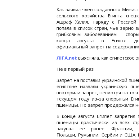
Как заявил член созданного Минис
сельского хозяйства Египта спец
Ашраф Халил, наряду с Россией 
попала в список стран, чье зерно 
грибковым заболеванием - споры
конца августа в Египте дей
официальный запрет на содержани
ЛІГА.net
выясняла, как египетское 
Не в первый раз
Запрет на поставки украинской пше
египтяне назвали украинскую пш
повторили запрет, несмотря на то ч
текущем году из-за спорыньи Еги
пшеницы. Но запрет продержался н
В конце августа Египет запретил 
пшеницы практически из всех стр
закупал ее ранее: Франции, 
Польши, Румынии, Сербии и США. 