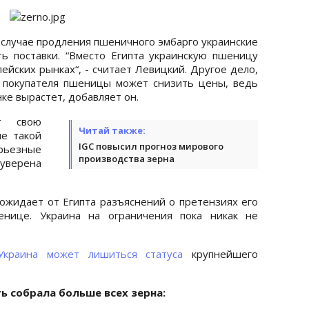
в случае продления пшеничного эмбарго украинские
ь поставки. “Вместо Египта украинскую пшеницу
ейских рынках“, - считает Левицкий. Другое дело,
 покупателя пшеницы может снизить цены, ведь
ке вырастет, добавляет он.
т свою
Читай также:
ие такой
IGC повысил прогноз мирового
рьезные
производства зерна
 уверена
 ожидает от Египта разъяснений о претензиях его
енице. Украина на ограничения пока никак не
Украина может лишиться статуса
крупнейшего
ь собрала больше всех зерна: