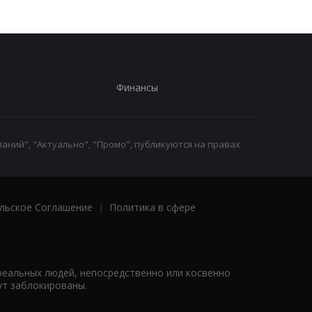
Финансы
аний", "Актуально", "Промо", публикуются на правах
льское Соглашение
|
Политика в сфере
реальных людей, непосредственно или косвенно
ут заблокированы.