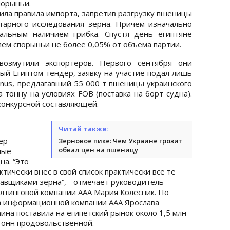
рыньи.
ила правила импорта, запретив разгрузку пшеницы
тарного исследования зерна. Причем изначально
льным наличием грибка. Спустя день египтяне
чием спорыньи не более 0,05% от объема партии.
возмутили экспортеров. Первого сентября они
ый Египтом тендер, заявку на участие подал лишь
us, предлагавший 55 000 т пшеницы украинского
 тонну на условиях FOB (поставка на борт судна).
 конкурсной составляющей.
Читай также:
ер
Зерновое пике: Чем Украине грозит
обвал цен на пшеницу
ные
на. “Это
тически внес в свой список практически все те
тавщиками зерна“, - отмечает руководитель
лтинговой компании ААА Мария Колесник. По
а информационной компании ААА Ярослава
ина поставила на египетский рынок около 1,5 млн
тонн продовольственной.