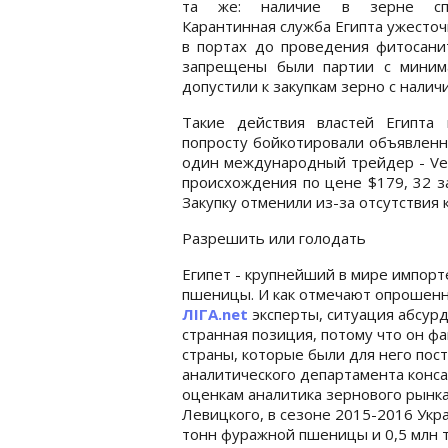
та же: наличие в зерне спо
Карантинная служба Египта ужесточ
в портах до проведения фитосани
запрещены были партии с минима
допустили к закупкам зерно с нали
Такие действия властей Египта 
попросту бойкотировали объявленн
один международный трейдер - Ven
происхождения по цене $179, 32 за
Закупку отменили из-за отсутствия
Разрешить или голодать
Египет - крупнейший в мире импорт
пшеницы. И как отмечают опрошен
ЛІГА.net
эксперты, ситуация абсурд
странная позиция, потому что он фак
страны, которые были для него пос
аналитического департамента конса
оценкам аналитика зернового рынк
Левицкого, в сезоне 2015-2016 Укра
тонн фуражной пшеницы и 0,5 млн 