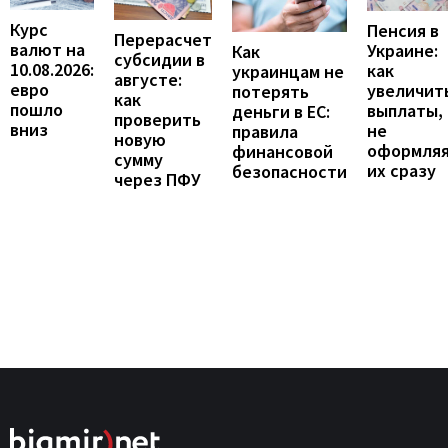
Курс
Пенсия в
Перерасчет
валют на
Украине:
Как
субсидии в
10.08.2026:
как
украинцам не
августе:
евро
увеличит
потерять
как
пошло
выплаты,
деньги в ЕС:
проверить
вниз
не
правила
новую
оформля
финансовой
сумму
их сразу
безопасности
через ПФУ