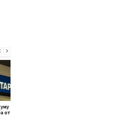
суму
Поставки вагонов для
"Киевстар" возобно
а от
киевского метро:
мобильный интернет
выявлены миллионные
метро Киева и Харьк
убытки