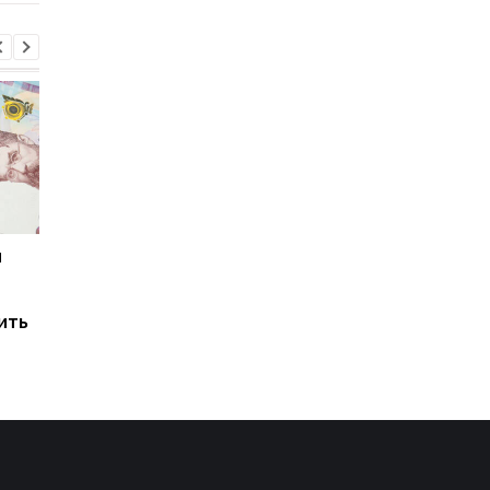
и
Мировые запасы
Остановка морского
топлива почти
коридора может
исчерпаны: эксперт
привести к снижени
ить
предупредил о рисках
производства
для Украины
железной руды