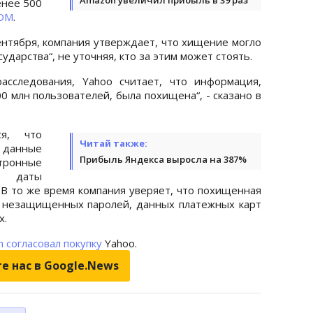
енее 500
OM
.
ентября, компания утверждает, что хищение могло
дарства“, не уточняя, кто за этим может стоять.
асследования, Yahoo считает, что информация,
0 млн пользователей, была похищена“, - сказано в
ся, что
Читай также:
 данные
Прибыль Яндекса выросла на 387%
тронные
, даты
 В то же время компания уверяет, что похищенная
 незащищенных паролей, данных платежных карт
х.
n согласовал покупку
Yahoo.
е нас в Google.News