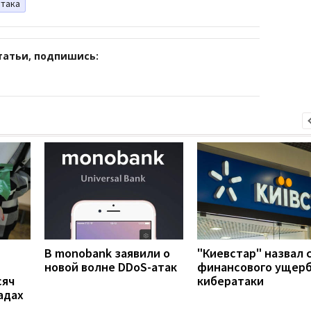
атака
татьи, подпишись:
В monobank заявили о
"Киевстар" назвал 
новой волне DDoS-атак
финансового ущерб
сяч
кибератаки
адах