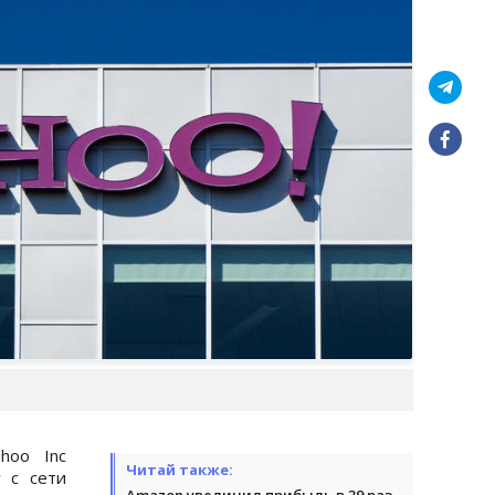
hoo Inc
Читай также:
 с сети
Amazon увеличил прибыль в 39 раз