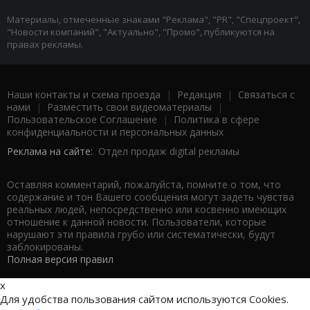
Материалы, отмеченные знаками "Реклама", "PR", "Спецпроект",
"Новости компаний", "Актуально", "Промо", публикуются на
правах рекламы.
Наши контакты и схема проезда
|
Редакция
|
Связаться с
нами
|
Разместить свои видеоматериалы
|
Пользовательское Соглашение
|
Политика в сфере
конфиденциальности и персональных данных
Реклама на сайте:
Отдел продаж digital рекламы
Оставляя комментарий, пожалуйста, помните о том, что
содержание и тон Вашего сообщения могут задеть чувства
реальных людей, непосредственно или косвенно имеющих
отношение к данной новости. Пользователи, которые
нарушают эти правила грубо или систематически, будут
заблокированы.
Полная версия правил
x
Для удобства пользования сайтом используются Cookies.