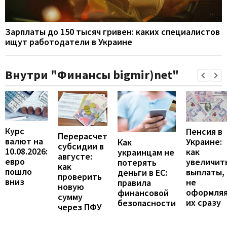
Зарплаты до 150 тысяч гривен: каких специалистов
ищут работодатели в Украине
Внутри "Финансы bigmir)net"
Курс
Пенсия в
Перерасчет
валют на
Украине:
Как
субсидии в
10.08.2026:
как
украинцам не
августе:
евро
увеличит
потерять
как
пошло
выплаты,
деньги в ЕС:
проверить
вниз
не
правила
новую
оформля
финансовой
сумму
их сразу
безопасности
через ПФУ