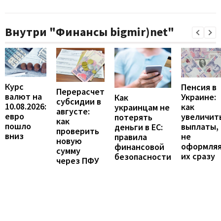
Внутри "Финансы bigmir)net"
Курс
Пенсия в
Перерасчет
валют на
Украине:
Как
субсидии в
10.08.2026:
как
украинцам не
августе:
евро
увеличит
потерять
как
пошло
выплаты,
деньги в ЕС:
проверить
вниз
не
правила
новую
оформля
финансовой
сумму
их сразу
безопасности
через ПФУ