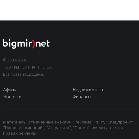
© 2000-2024,
ТОВ «КЕПРЕЙТ ПАРТНЕРС».
Все права защищены.
Афиша
Недвижимость
Новости
Финансы
Материалы, отмеченные знаками "Реклама", "PR", "Спецпроект",
"Новости компаний", "Актуально", "Промо", публикуются на
правах рекламы.