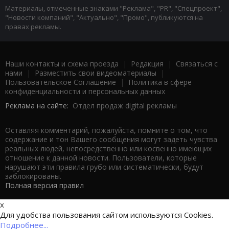
Материалы, отмеченные знаками "Реклама", "PR", "Спецпроект",
"Новости компаний", "Актуально", "Промо", публикуются на
правах рекламы.
Наши контакты и схема проезда
|
Редакция
|
Связаться с
нами
|
Разместить свои видеоматериалы
|
Пользовательское Соглашение
|
Политика в сфере
конфиденциальности и персональных данных
Реклама на сайте:
Отдел продаж digital рекламы
Оставляя комментарий, пожалуйста, помните о том, что
содержание и тон Вашего сообщения могут задеть чувства
реальных людей, непосредственно или косвенно имеющих
отношение к данной новости. Пользователи, которые
нарушают эти правила грубо или систематически, будут
заблокированы.
Полная версия правил
x
Для удобства пользования сайтом используются Cookies.
Подробнее...