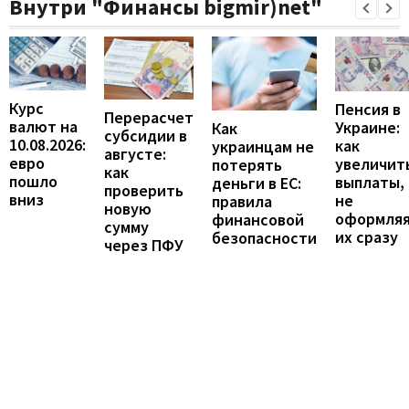
Внутри "Финансы bigmir)net"
Курс
Пенсия в
Перерасчет
валют на
Украине:
Как
субсидии в
10.08.2026:
как
украинцам не
августе:
евро
увеличит
потерять
как
пошло
выплаты,
деньги в ЕС:
проверить
вниз
не
правила
новую
оформля
финансовой
сумму
их сразу
безопасности
через ПФУ