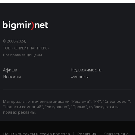
© 2000-2024,
ТОВ «КЕПРЕЙТ ПАРТНЕРС».
Все права защищены.
Афиша
Недвижимость
Новости
Финансы
Материалы, отмеченные знаками "Реклама", "PR", "Спецпроект",
"Новости компаний", "Актуально", "Промо", публикуются на
правах рекламы.
Наши контакты и схема проезда
|
Редакция
|
Связаться с