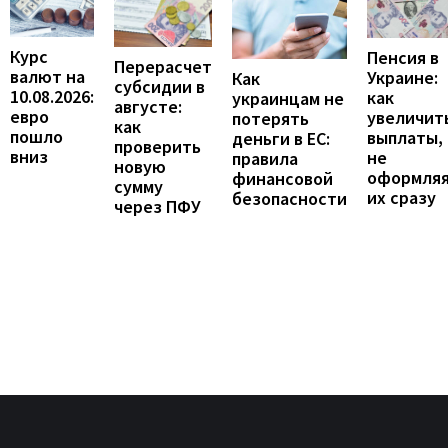
Курс
Пенсия в
Перерасчет
валют на
Украине:
Как
субсидии в
10.08.2026:
как
украинцам не
августе:
евро
увеличит
потерять
как
пошло
выплаты,
деньги в ЕС:
проверить
вниз
не
правила
новую
оформля
финансовой
сумму
их сразу
безопасности
через ПФУ