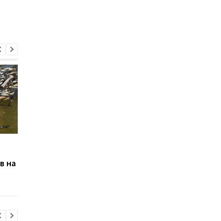
Подрыв Каховской ГЭС:
Объявлен первый
названа сумма убытков
государственный
в на
аукцион для
возобновляемой
энергетики