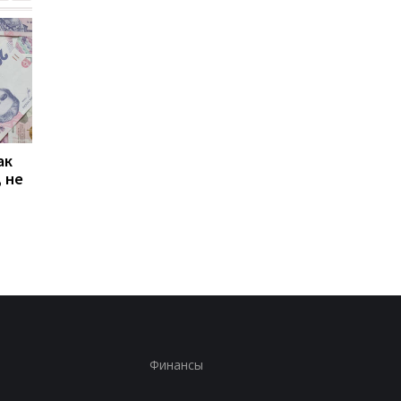
ак
Проезд по 30 грн в
Выплата 3100 грн ко
 не
Киеве: почему
Дню Независимости
работники с низкими
кому нужно подать
зарплатами уходят с
заявление в ПФУ
работы
Финансы