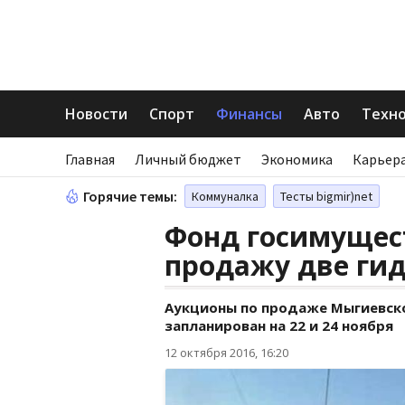
Новости
Спорт
Финансы
Авто
Техн
Главная
Личный бюджет
Экономика
Карьера
Горячие темы:
Коммуналка
Тесты bigmir)net
Фонд госимущес
продажу две ги
Аукционы по продаже Мыгиевск
запланирован на 22 и 24 ноября
12 октября 2016, 16:20