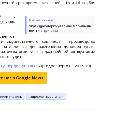
онечный срок приема заявлений - 14 и 16 ноября
й ГЭС -
Читай также:
0,86 млн
Укргидроэнерго увеличил прибыль
почти в три раза
ектов:
ти имущественного комплекса - производство
е пяти лет со дня заключения договора купли-
ия русла реки; учет в дальнейшей эксплуатации
кого аудита.
н утвердил финплан
Укргидроэнерго на 2016 год.
е нас в Google.News
омики украины
гидроэлектростанция