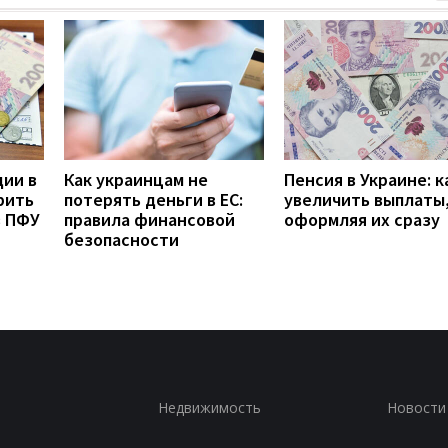
дии в
Как украинцам не
Пенсия в Украине: к
рить
потерять деньги в ЕС:
увеличить выплаты,
з ПФУ
правила финансовой
оформляя их сразу
безопасности
Недвижимость
Новости