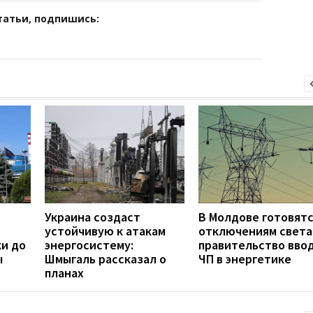
татьи, подпишись:
Украина создаст
В Молдове готовятс
устойчивую к атакам
отключениям света
ки до
энергосистему:
правительство вво
ы
Шмыгаль рассказал о
ЧП в энергетике
планах