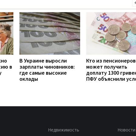
жно
В Украине выросли
Кто из пенсионеров
сию в
зарплаты чиновников:
может получить
у
где самые высокие
доплату 1300 гривен
оклады
ПФУ объяснили усл
Недвижимость
Новости