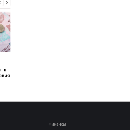
Пенсии для украинцев в
Банки усилили
Польше: кто может
контроль переводов:
: в
получать выплаты
какие операции мог
овия
заблокировать карт
Финансы