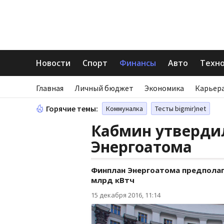
Новости
Спорт
Финансы
Авто
Техн
Главная
Личный бюджет
Экономика
Карьера
Горячие темы:
Коммуналка
Тесты bigmir)net
Кабмин утверди
Энергоатома
Финплан Энергоатома предполага
млрд кВтч
15 декабря 2016, 11:14