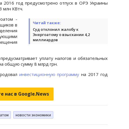
а 2016 год предусмотрено отпуск в ОРЭ Украины
3 млн КВтч.
оатом -
Читай также:
ьщиков в
Суд отклонил жалобу к
деления
Энергоатому о взыскании 4,2
зующими
миллиардов
мещения
предусматривает уплату налогов и обязательных
а общую сумму 8 млрд грн.
ародовал
инвестиционную программу
на 2017 год
е нас в Google.News
оатом
новости экономики