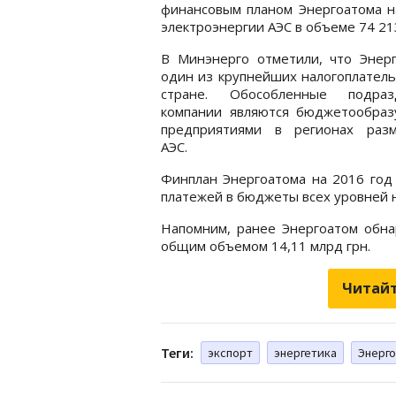
финансовым планом Энергоатома н
электроэнергии АЭС в объеме 74 21
В Минэнерго отметили, что Энерг
один из крупнейших налогоплател
стране. Обособленные подраз
компании являются бюджетообра
предприятиями в регионах раз
АЭС.
Финплан Энергоатома на 2016 год 
платежей в бюджеты всех уровней н
Напомним, ранее Энергоатом обн
общим объемом 14,11 млрд грн.
Читайт
Теги:
экспорт
энергетика
Энерг