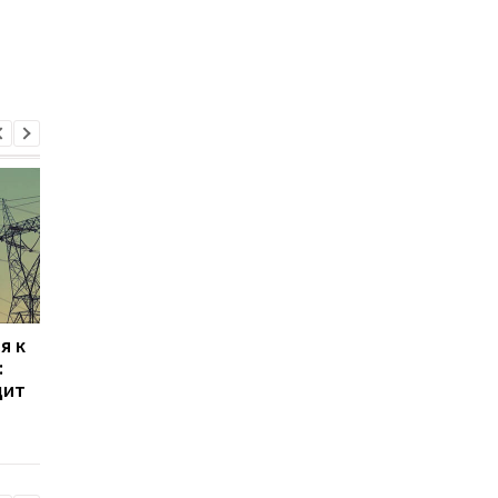
я к
Восстановление
Украинцам выплатят
:
энергетики Украины:
20 тысяч гривен: кто
дит
сколько инвестиций
имеет право на пом
нужно