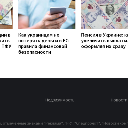
дии в
Как украинцам не
Пенсия в Украине: к
рить
потерять деньги в ЕС:
увеличить выплаты,
з ПФУ
правила финансовой
оформляя их сразу
безопасности
Недвижимость
Новости
 отмеченные знаками "Реклама", "PR", "Спецпроект", "Новости комп