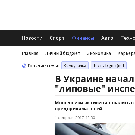
Новости
Спорт
Финансы
Авто
Техн
Главная
Личный бюджет
Экономика
Карьера
Горячие темы:
Коммуналка
Тесты bigmir)net
В Украине нача
"липовые" инспе
Мошенники активизировались в 
предпринимателей.
1 февраля 2017, 13:30