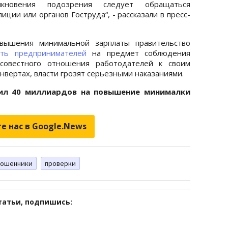
кновения подозрения следует обращаться
ции или органов Гоструда“, - рассказали в пресс-
овышения минимальной зарплаты правительство
ать предпринимателей
на предмет соблюдения
осовестного отношения работодателей к своим
онвертах, власти грозят серьезными наказаниями.
ил 40 миллиардов на повышение минималки
е нас в Google.News
ошенники
проверки
татьи, подпишись: