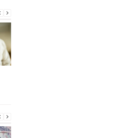
Мошенники рассылают
Поступления от "нал
украинцам фальшивые
на Google" в Украине
платежки за
выросли на 1,5 млрд
электроэнергию от
гривен
имени Минэнерго