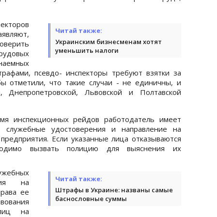
екторов
Читай также:
аявляют,
Украинским бизнесменам хотят
верить
уменьшить налоги
удовых
аемных
рафами, псевдо- инспекторы требуют взятки за
ы отметили, что такие случаи - не единичны, и
, Днепропетровской, Львовской и Полтавской
емя инспекционных рейдов работодатель имеет
 служебные удостоверения и направление на
предприятия. Если указанные лица отказываются
бходимо вызвать полицию для выяснения их
ужебных
Читай также:
ния на
Штрафы в Украине: названы самые
рава ее
баснословные суммы
вования
лиц на