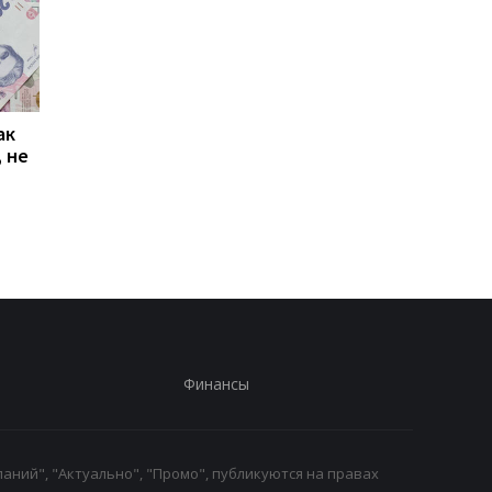
ак
Проезд по 30 грн в
Выплата 3100 грн ко
 не
Киеве: почему
Дню Независимости
работники с низкими
кому нужно подать
зарплатами уходят с
заявление в ПФУ
работы
Финансы
аний", "Актуально", "Промо", публикуются на правах