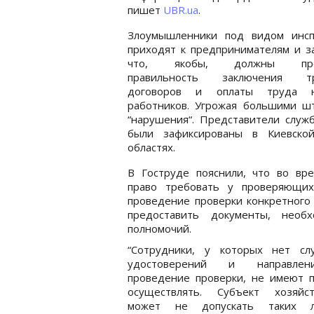
пишет
UBR.ua
.
Злоумышленники под видом инсп
приходят к предпринимателям и з
что, якобы, должны про
правильность заключения тр
договоров и оплаты труда н
работников. Угрожая большими шт
“нарушения“. Представители служб
были зафиксированы в Киевской
областях.
В Гоструде пояснили, что во вр
право требовать у проверяющих
проведение проверки конкретного 
предоставить документы, нео
полномочий.
“Сотрудники, у которых нет сл
удостоверений и направле
проведение проверки, не имеют п
осуществлять. Субъект хозяйст
может не допускать таких 