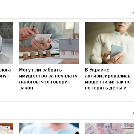
алога
Могут ли забрать
В Украине
онут
имущество за неуплату
активизировались
налогов: что говорит
мошенники: как не
закон
потерять деньги