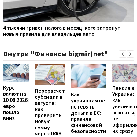
4 тысячи гривен налога в месяц: кого затронут
новые правила для владельцев авто
Внутри "Финансы bigmir)net"
Курс
Пенсия в
Перерасчет
валют на
Украине:
Как
субсидии в
10.08.2026:
как
украинцам не
августе:
евро
увеличит
потерять
как
пошло
выплаты,
деньги в ЕС:
проверить
вниз
не
правила
новую
оформля
финансовой
сумму
их сразу
безопасности
через ПФУ