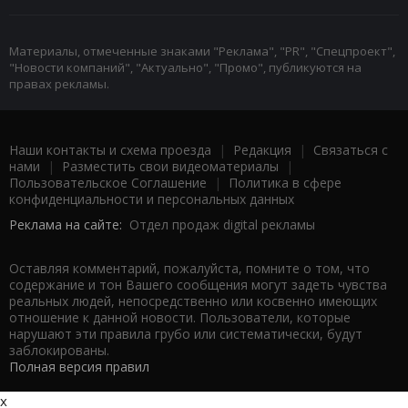
Материалы, отмеченные знаками "Реклама", "PR", "Спецпроект",
"Новости компаний", "Актуально", "Промо", публикуются на
правах рекламы.
Наши контакты и схема проезда
|
Редакция
|
Связаться с
нами
|
Разместить свои видеоматериалы
|
Пользовательское Соглашение
|
Политика в сфере
конфиденциальности и персональных данных
Реклама на сайте:
Отдел продаж digital рекламы
Оставляя комментарий, пожалуйста, помните о том, что
содержание и тон Вашего сообщения могут задеть чувства
реальных людей, непосредственно или косвенно имеющих
отношение к данной новости. Пользователи, которые
нарушают эти правила грубо или систематически, будут
заблокированы.
Полная версия правил
x