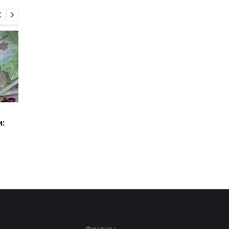
о
Штрафы до 40 тысяч
В Украине изменили
:
гривен: за что
тариф на передачу
владельцам газовых
электроэнергии:
котлов могут
сколько будут плати
доначислить плату
в августе
Финансы