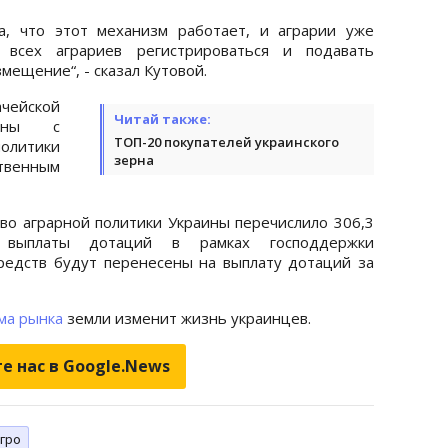
а, что этот механизм работает, и аграрии уже
 всех аграриев регистрироваться и подавать
ещение“, - сказал Кутовой.
чейской
Читай также:
лены с
ТОП-20 покупателей украинского
олитики
зерна
венным
во аграрной политики Украины перечислило 306,3
 выплаты дотаций в рамках господдержки
редств будут перенесены на выплату дотаций за
ма рынка
земли изменит жизнь украинцев.
е нас в Google.News
гро