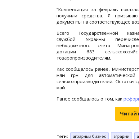
“Компенсация за февраль показал
получили средства. Я призываю
документы на соответствующее возм
Всего Государственной казна
службой Украины перечис
небюджетного счета Минагроп
дотации 683 сельскохозяйст
товаропроизводителям.
Как сообщалось ранее, Министерст
млн грн для автоматической
сельхозпроизводителей. Остатки с
май.
Ранее сообщалось о том, как
рефор
Читайт
Теги:
аграрный бизнес
аграрии
а