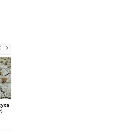
суха
Аграрии Херсонщины
В Украине рекордны
%
понесли миллиардные
рост цен на землю: в
убытки из-за засухи
каком регионе гекта
стоит дороже всего