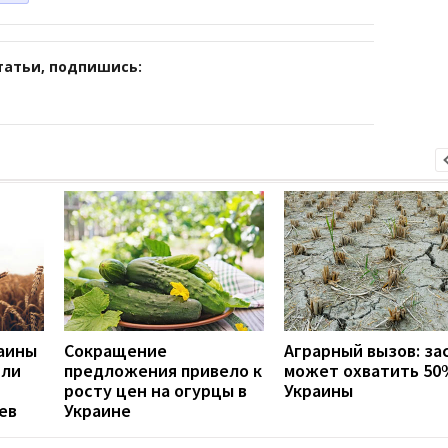
татьи, подпишись:
аины
Сокращение
Аграрный вызов: за
или
предложения привело к
может охватить 50
росту цен на огурцы в
Украины
ев
Украине